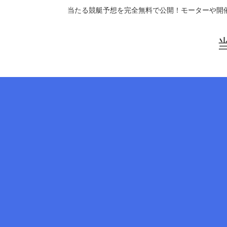
当たる競艇予想を完全無料で公開！モーターや開