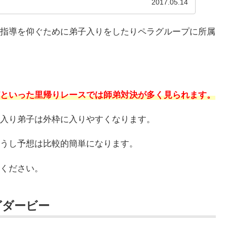
2017.05.14
指導を仰ぐために弟子入りをしたりペラグループに所属
といった里帰りレースでは師弟対決が多く見られます。
入り弟子は外枠に入りやすくなります。
うし予想は比較的簡単になります。
ください。
グダービー