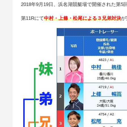
2018年9月19日、浜名湖競艇場で開催された第
第11Rにて
中村・上條・松尾による３兄弟対決
が