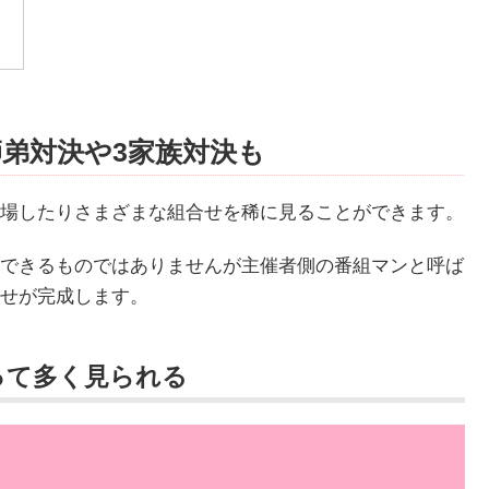
弟対決や3家族対決も
場したりさまざまな組合せを稀に見ることができます。
できるものではありませんが主催者側の番組マンと呼ば
せが完成します。
って多く見られる