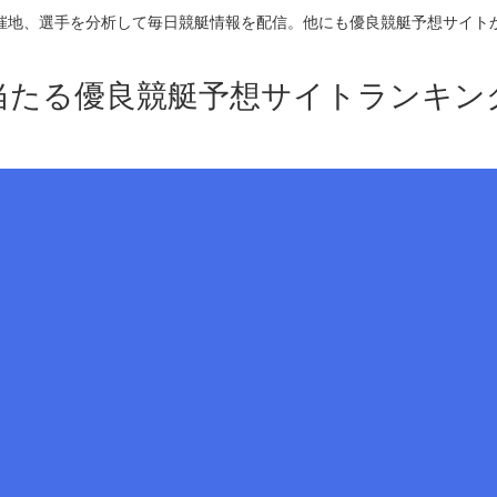
催地、選手を分析して毎日競艇情報を配信。他にも優良競艇予想サイト
当たる優良競艇予想サイトランキン