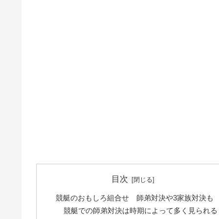
目次
競艇のおもしろ組合せ 師弟対決や3家族対決も
競艇での師弟対決は時期によって多く見られる