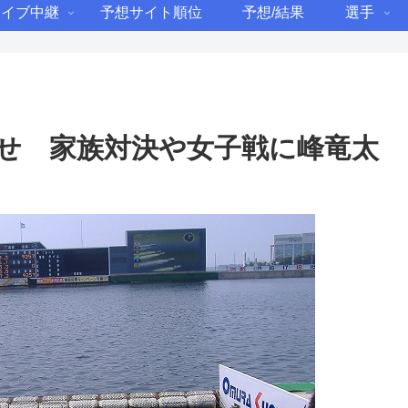
ライブ中継
予想サイト順位
予想/結果
選手
せ 家族対決や女子戦に峰竜太