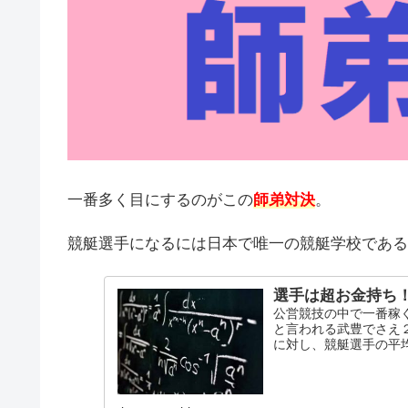
一番多く目にするのがこの
師弟対決
。
競艇選手になるには日本で唯一の競艇学校である
選手は超お金持ち
公営競技の中で一番稼
と言われる武豊でさえ
に対し、競艇選手の平均年