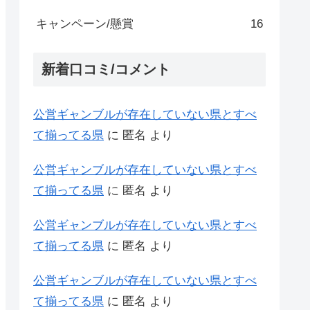
キャンペーン/懸賞
16
新着口コミ/コメント
公営ギャンブルが存在していない県とすべ
て揃ってる県
に
匿名
より
公営ギャンブルが存在していない県とすべ
て揃ってる県
に
匿名
より
公営ギャンブルが存在していない県とすべ
て揃ってる県
に
匿名
より
公営ギャンブルが存在していない県とすべ
て揃ってる県
に
匿名
より