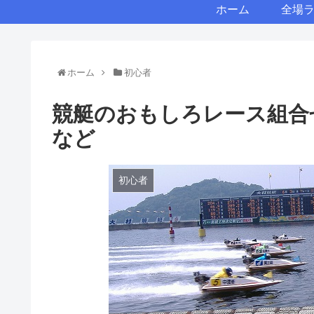
ホーム
全場
ホーム
初心者
競艇のおもしろレース組合
など
初心者