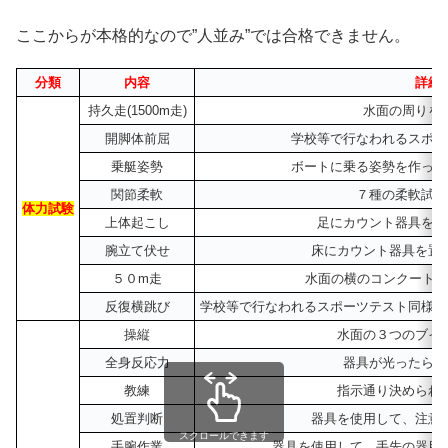
ここからが本格的なので”人並み”では合格できません。
分類
内容
詳細
持久走(1500m走)
水面の周りを
開脚体前屈
学校等で行なわれるスポー
乗艇姿勢
ボートに乗る姿勢を作って
関節柔軟
７種の柔軟試験
体力試験
上体起こし
足にカウント器具を付
腕立て伏せ
床にカウント器具を置
５０m走
水面の横のコンクート上
反復横跳び
学校等で行なわれるスポーツテスト同様の
操縦
水面の３つのブイ
全身反応力
器具が光ったらジ
教練
指示通り決められ
処置判断
器具を使用して、注意
スクロールできます
手腕作業
器具を使用して、手先の器用