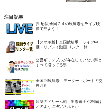
注目記事
[生配信]全国２４の競艇場をライブ映
像で見よう！
【スマホ版】全国競艇場 ライブ中
継・リプレイ動画 リンク一覧
公営ギャンブルが存在していない県と
すべて揃ってる県
全国24競艇場 モーター・ボートの交
換時期
競艇のドリーム戦 出場選手や枠順は
どのように決定されるか