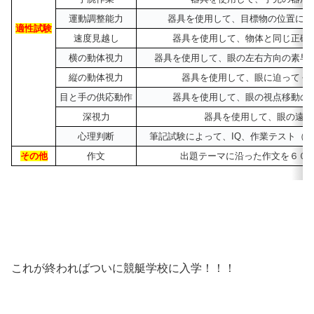
運動調整能力
器具を使用して、目標物の位置にハ
適性試験
速度見越し
器具を使用して、物体と同じ正確
横の動体視力
器具を使用して、眼の左右方向の素早
縦の動体視力
器具を使用して、眼に迫ってく
目と手の供応動作
器具を使用して、眼の視点移動の
深視力
器具を使用して、眼の遠近
心理判断
筆記試験によって、IQ、作業テスト（
その他
作文
出題テーマに沿った作文を６０分
これが終わればついに競艇学校に入学！！！