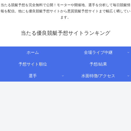
当たる競艇予想を完全無料で公開！モーターや開催地、選手を分析して毎日競艇情
報を配信。他にも優良競艇予想サイトから悪質競艇予想サイトまで幅広く晒してい
ます。
当たる優良競艇予想サイトランキング
ホーム
全場ライブ中継
予想サイト順位
予想/結果
選手
水面特徴/アクセス