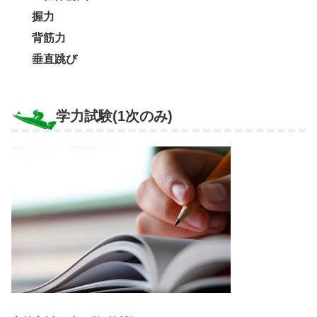
握力
背筋力
垂直跳び
学力試験(1次のみ)