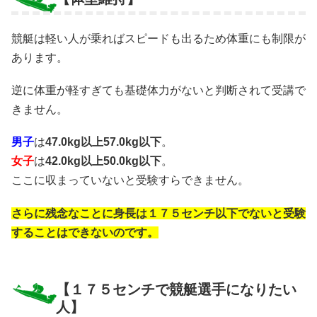
競艇は軽い人が乗ればスピードも出るため体重にも制限が
あります。
逆に体重が軽すぎても基礎体力がないと判断されて受講で
きません。
男子
は
47.0kg以上57.0kg以下
。
女子
は
42.0kg以上50.0kg以下
。
ここに収まっていないと受験すらできません。
さらに残念なことに身長は１７５センチ以下でないと受験
することはできないのです。
【１７５センチで競艇選手になりたい
人】