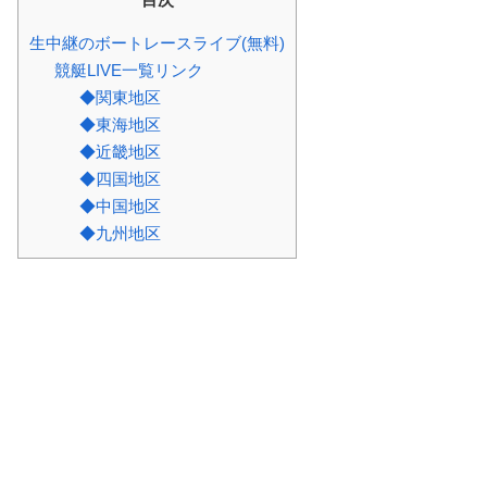
生中継のボートレースライブ(無料)
競艇LIVE一覧リンク
◆関東地区
◆東海地区
◆近畿地区
◆四国地区
◆中国地区
◆九州地区