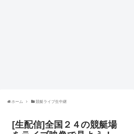
ホーム
競艇ライブ生中継
[生配信]全国２４の競艇場