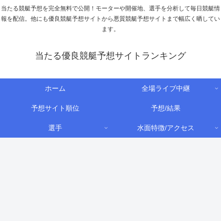
当たる競艇予想を完全無料で公開！モーターや開催地、選手を分析して毎日競艇情
報を配信。他にも優良競艇予想サイトから悪質競艇予想サイトまで幅広く晒してい
ます。
当たる優良競艇予想サイトランキング
ホーム
全場ライブ中継
予想サイト順位
予想/結果
選手
水面特徴/アクセス