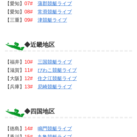
【愛知】
07#
蒲郡競艇ライブ
【愛知】
08#
常滑競艇ライブ
【三重】
09#
津競艇ライブ
◆近畿地区
【福井】
10#
三国競艇ライブ
【滋賀】
11#
びわこ競艇ライブ
【大阪】
12#
住之江競艇ライブ
【兵庫】
13#
尼崎競艇ライブ
◆四国地区
【徳島】
14#
鳴門競艇ライブ
【香川】
15#
丸亀競艇ライブ