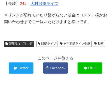
【長崎】
24#
大村競艇ライブ
※リンクが切れていたり繋がらない場合はコメント欄かお
問い合わせまでご一報いただけますと幸いです。
競艇ライブ生中継
競艇ライブ
無料競艇ライブ中継
動画
このページを教える
Twitter
Facebook
LINE