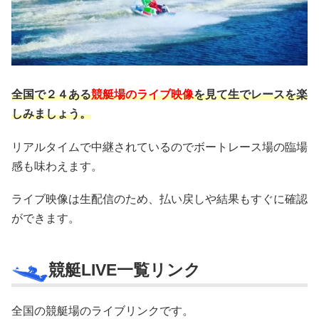
全国で２４ある
競艇場のライブ映像
を見て生でレースを楽
しみましょう。
リアルタイムで中継されているのでボートレース場の臨場
感も味わえます。
ライブ映像は生配信のため、払い戻しや結果もすぐに確認
ができます。
競艇LIVE一覧リンク
全国の競艇場のライブリンクです。