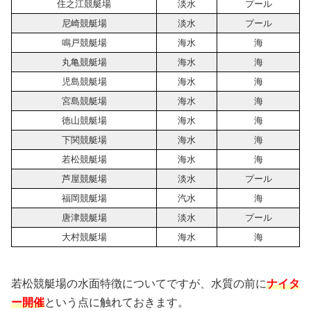
住之江競艇場
淡水
プール
尼崎競艇場
淡水
プール
鳴戸競艇場
海水
海
丸亀競艇場
海水
海
児島競艇場
海水
海
宮島競艇場
海水
海
徳山競艇場
海水
海
下関競艇場
海水
海
若松競艇場
海水
海
芦屋競艇場
淡水
プール
福岡競艇場
汽水
海
唐津競艇場
淡水
プール
大村競艇場
海水
海
若松競艇場の水面特徴についてですが、水質の前に
ナイタ
ー開催
という点に触れておきます。