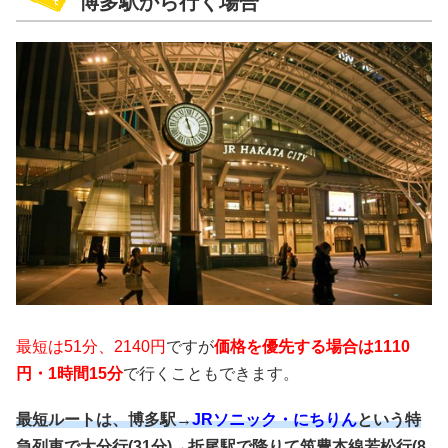
博多駅から行く場合
最短は51分、2140円
ですが
価格を優先する場合は1110
円・1時間15分
で行くこともできます。
最短ルートは、博多駅→
JRソニック・にちりん
という特
急列車で大分行(31分)→折尾駅で降りて筑豊本線若松行(8