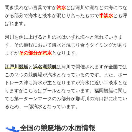
聞き慣れない言葉ですが
汽水
とは河川や湖などの海につな
がる部分で海水と淡水が混じり合ったもので
半淡水
とも呼
ばれます。
河川を例に上げると川の水はいずれ海へと流れていきま
す。その過程において海水と混じり合うタイミングがあり
ますが
その部分が汽水
となります。
江戸川競艇
と
浜名湖競艇
は河川で開催されますが全国では
この２つの競艇場が汽水となっているのです。また、ボー
トレース津も海水が主となりますが海水に近い半淡水とな
りますがこちらはプールとなっています。福岡競艇に関し
ても第一ターンマークのみ部分が那珂川の河口部に出てい
るため、一部汽水となっています。
全国の競艇場の水面情報