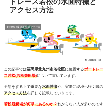
トレース若松の水面特徴と
アクセス方法
【競艇場別】水面特徴/アクセス
2018.09.08
この記事では
福岡県北九州市若松区
に位置する
ボートレー
ス若松(若松競艇場)
について書いています。
予想をする上で重要な
水面特徴
や、実際に現地へ行く際の
アクセス方法
を詳しく記載していきます。
若松競艇場が何県にあるのか？
わからない人が多いのです