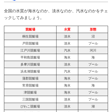
全国の水質が海水なのか、淡水なのか、汽水なのかをチェ
ックしてみましょう。
競艇場
水質
形態
桐生競艇場
淡水
沼
戸田競艇場
淡水
プール
江戸川競艇場
汽水
河川
平和島競艇場
海水
海
多摩川競艇場
淡水
プール
浜名湖競艇場
汽水
プール
蒲郡競艇場
海水
プール
常滑競艇場
海水
海
津競艇場
海水
プール
三国競艇場
淡水
プール
びわこ競艇場
淡水
湖