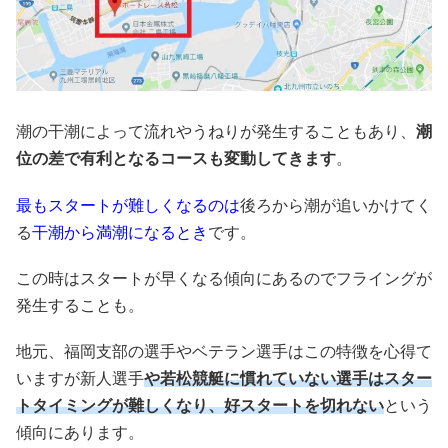
潮の干潮によって流れやうねりが発生することもあり、
潮
位の差で有利となるコースも変動してきます
。
最もスタートが難しくなるのは
後ろから潮が追いかけてく
る
干潮から満潮になるとき
です。
この時はスタートが早くなる傾向にあるのでフライングが
発生することも。
地元、福岡支部の選手やベテラン選手はこの特徴を心得て
いますが新人選手
や若松競艇に慣れていない選手はスター
トタイミングが難しくなり、好スタートを切れない
という
傾向にあります。