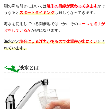
潮の満ち引きにおいては
選手の目線が変わってきます
がそ
うなると
スタートタイミング
も難しくなってきます。
海水を使用している開催地ではいかにその
コースを選手が
攻略しているか
が鍵になります。
海水だと
塩分による浮力があるので体重差が出にくい
とさ
れています。
淡水とは