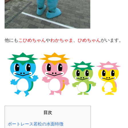
他にも
こひめちゃん
や
わかちゃま
、
ひめちゃん
がいます。
目次
ボートレース若松の水面特徴