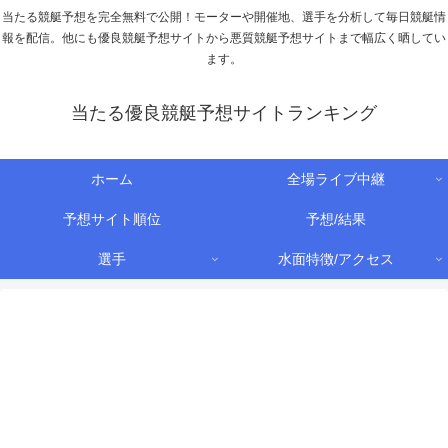
当たる競艇予想を完全無料で公開！モーターや開催地、選手を分析して毎日競艇情
報を配信。他にも優良競艇予想サイトから悪質競艇予想サイトまで幅広く晒してい
ます。
当たる優良競艇予想サイトランキング
ホーム
全場ライブ中継
予想サイト順位
予想/結果
選手
水面特徴/アクセス