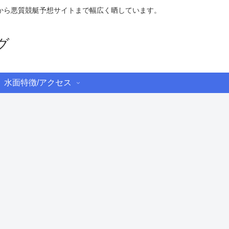
から悪質競艇予想サイトまで幅広く晒しています。
グ
水面特徴/アクセス