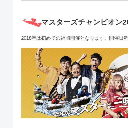
マスターズチャンピオン20
2018年は初めての福岡開催となります。開催日