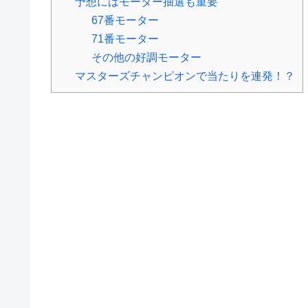
予想にはモーター抽選も重要
67番モーター
71番モーター
その他の好調モーター
マスターズチャンピオンで当たりを連発！？