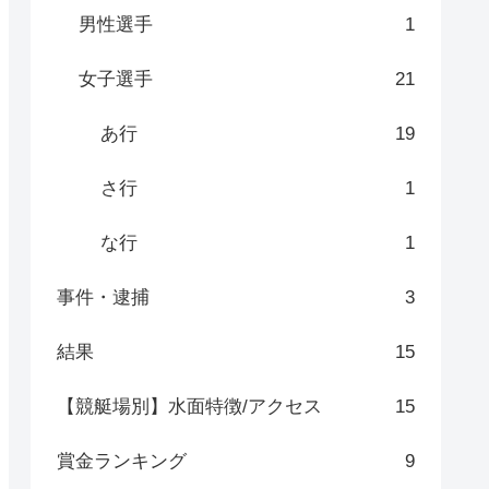
男性選手
1
女子選手
21
あ行
19
さ行
1
な行
1
事件・逮捕
3
結果
15
【競艇場別】水面特徴/アクセス
15
賞金ランキング
9