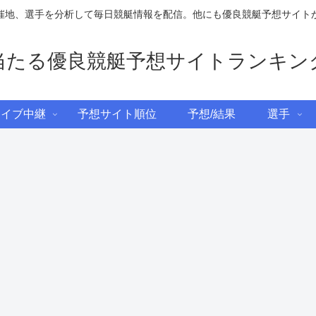
催地、選手を分析して毎日競艇情報を配信。他にも優良競艇予想サイト
当たる優良競艇予想サイトランキン
ライブ中継
予想サイト順位
予想/結果
選手