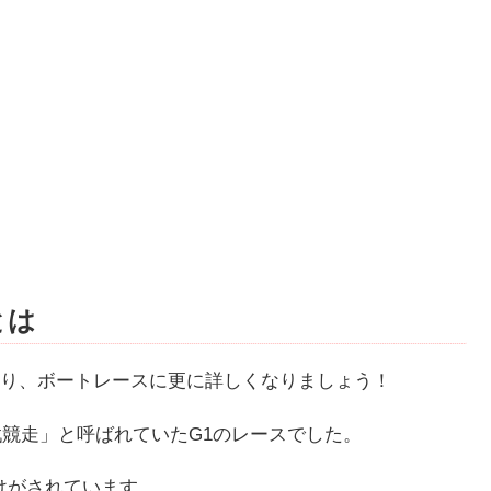
とは
り、ボートレースに更に詳しくなりましょう！
戦競走」と呼ばれていたG1のレースでした。
付けがされています。