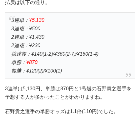
払戻は以下の通り。
3連単：
¥5,130
3連複：¥500
2連単：¥1,430
2連複：¥230
拡連複：¥140(1-2)/¥360(2-7)/¥160(1-4)
単勝：
¥870
複勝：¥120(2)/¥100(1)
3連単は5,130円、単勝は870円と1号艇の石野貴之選手を
予想する人が多かったことがわかりますね。
石野貴之選手の単勝オッズは1.1倍(110円)でした。