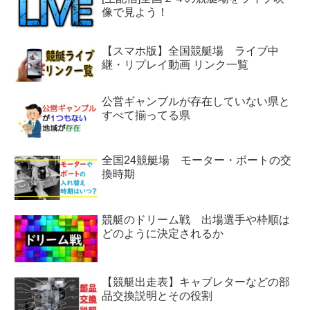
像で見よう！
【スマホ版】全国競艇場 ライブ中
継・リプレイ動画 リンク一覧
公営ギャンブルが存在していない県と
すべて揃ってる県
全国24競艇場 モーター・ボートの交
換時期
競艇のドリーム戦 出場選手や枠順は
どのように決定されるか
【競艇出走表】キャブレターなどの部
品交換説明とその役割