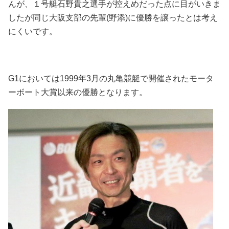
んが、１号艇石野貴之選手が控えめだった点に目がいきま
したが同じ大阪支部の先輩(野添)に優勝を譲ったとは考え
にくいです。
G1においては1999年3月の丸亀競艇で開催されたモータ
ーボート大賞以来の優勝となります。