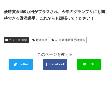
優勝賞金450万円がプラスされ、今年のグランプリにも期
待できる野添選手、これからも頑張ってください！
ニュース/雑学
野添貴裕
G1近畿地区選手権競走
このページを教える
Twitter
Facebook
LINE