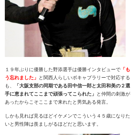
１９年ぶりに優勝した野添選手は優勝インタビューで
「も
う忘れました」
と関西人らしいボキャブラリーで対応する
も、
「大阪支部の同期である田中信一郎と太田和美の２選
手に恵まれてここまで頑張ってこられた」
と仲間の刺激が
あったからこそここまで来れたと男気ある発言。
しかも見れば見るほどイケメンでこういう４５歳になりた
いと男性陣は羨ましがるほどだと思います。