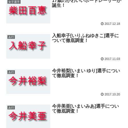
17歳のかわいいボートレーサーが
女子選手
誕生！
2017.12.18
入船幸子[いりふねゆきこ]選手に
あ行
ついて徹底調査！
2017.11.03
今井裕梨[いまい ゆり]選手につい
あ行
て徹底調査！
2017.10.20
今井美亜[いまいみあ]選手につい
あ行
て徹底調査！