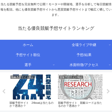
当たる競艇予想を完全無料で公開！モーターや開催地、選手を分析して毎日競艇情
報を配信。他にも優良競艇予想サイトから悪質競艇予想サイトまで幅広く晒してい
ます。
当たる優良競艇予想サイトランキング
ホーム
全場ライブ中継
予想サイト順位
予想/結果
選手
水面特徴/アクセス
艇予想サイト検証
競艇予想サイト検証
競艇予想サイト
予想サイト 24boatは当たるの
競艇予想サイト 競艇ロードは当た
悪質？詐欺？競
？悪徳か？
るのか？悪徳か？
ロットルを徹底