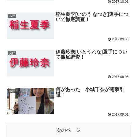
2017.10.01
稲生夏季[いのう なつき]選手につ
あ行
いて徹底調査！
2017.09.30
伊藤玲奈[いとうれな]選手につい
あ行
て徹底調査！
2017.09.03
何があった 小城千奈が電撃引
あ行
退！
2017.09.01
次のページ