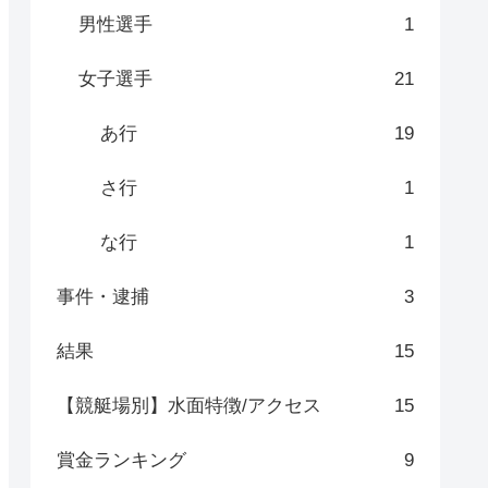
男性選手
1
女子選手
21
あ行
19
さ行
1
な行
1
事件・逮捕
3
結果
15
【競艇場別】水面特徴/アクセス
15
賞金ランキング
9