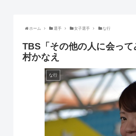
ホーム
選手
女子選手
な行
TBS「その他の人に会っ
村かなえ
な行