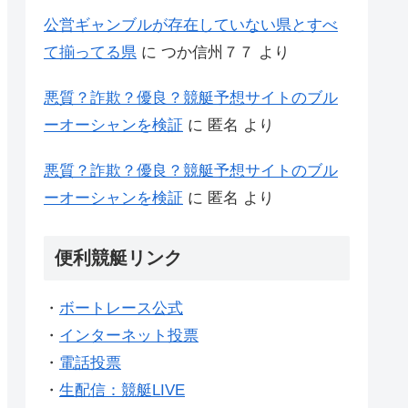
公営ギャンブルが存在していない県とすべ
て揃ってる県
に
つか信州７７
より
悪質？詐欺？優良？競艇予想サイトのブル
ーオーシャンを検証
に
匿名
より
悪質？詐欺？優良？競艇予想サイトのブル
ーオーシャンを検証
に
匿名
より
便利競艇リンク
・
ボートレース公式
・
インターネット投票
・
電話投票
・
生配信：競艇LIVE