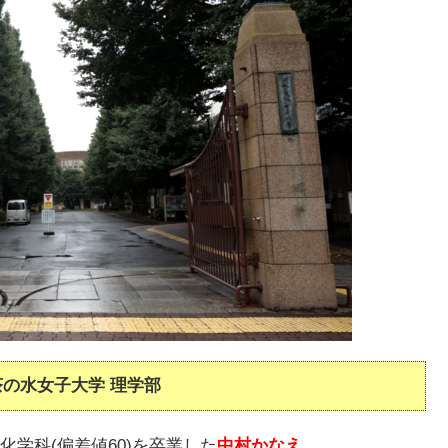
茶の水女子大学 理学部
学科(偏差値60)を卒業した
中村かなえ
。