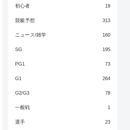
初心者
19
競艇予想
313
ニュース/雑学
160
SG
195
PG1
73
G1
264
G2/G3
78
一般戦
1
選手
23