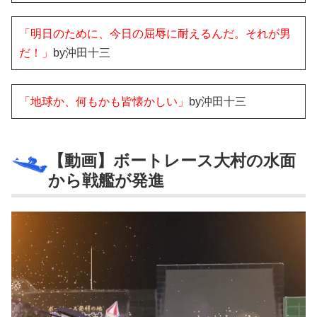
「明日のために、今日の屈辱に耐えるんだ。それが男
だ！」
by沖田十三
「地球か、何もかも皆懐かしい」
by沖田十三
【動画】ボートレース大村の水面
から戦艦が発進