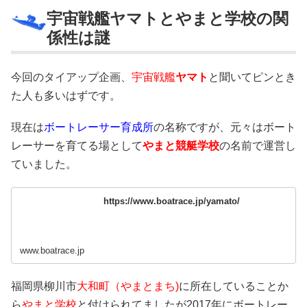
宇宙戦艦ヤマトとやまと学校の関
係性は謎
今回のタイアップ企画、
宇宙戦艦
ヤマト
と聞いてピンとき
た人も多いはずです。
現在は
ボートレーサー育成所
の名称ですが、元々はボート
レーサーを育てる場として
やまと競艇学校
の名前で運営し
ていました。
https://www.boatrace.jp/yamato/
www.boatrace.jp
福岡県柳川市
大和町（やまとまち)
に所在していることか
ら
やまと学校
と付けられてましたが2017年にボートレー