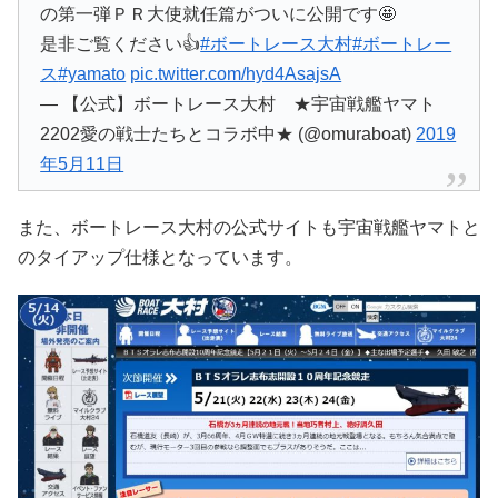
の第一弾ＰＲ大使就任篇がついに公開です🤩
是非ご覧ください👍
#ボートレース大村
#ボートレー
ス
#yamato
pic.twitter.com/hyd4AsajsA
— 【公式】ボートレース大村 ★宇宙戦艦ヤマト
2202愛の戦士たちとコラボ中★ (@omuraboat)
2019
年5月11日
また、ボートレース大村の公式サイトも宇宙戦艦ヤマトと
のタイアップ仕様となっています。