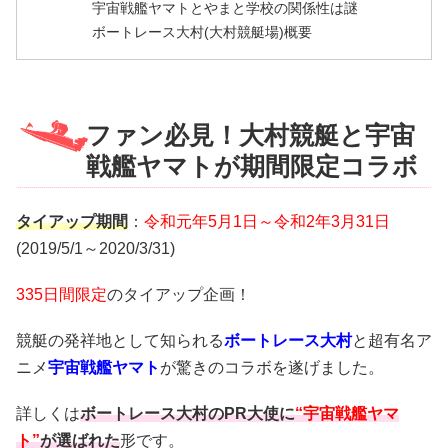
宇宙戦艦ヤマトとやまと学校の関係性は謎
ボートレース大村(大村競艇場)概要
ファン必見！大村競艇と宇宙
戦艦ヤマトが期間限定コラボ
タイアップ期間
：
令和元年5月1日～令和2年3月31日
(2019/5/1～2020/3/31)
335日間限定
のタイアップ企画！
競艇の発祥地として知られる
ボートレース大村
と超有名ア
ニメ
宇宙戦艦ヤマト
が驚きのコラボを遂げました。
詳しくは
ボートレース大村のPR大使に
“宇宙戦艦ヤマ
ト”
が選ばれた
形です。