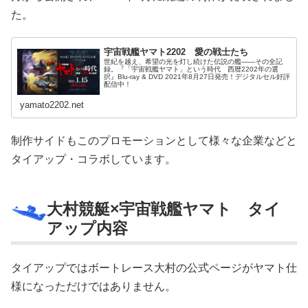
た。
宇宙戦艦ヤマト2202 愛の戦士たち
世紀を越え、希望の光を灯し続けた伝説の艦――その全記
録。『「宇宙戦艦ヤマト」という時代 西暦2202年の選
択』Blu-ray & DVD 2021年8月27日発売！デジタルセル好評
配信中！
yamato2202.net
制作サイドもこのプロモーションとして様々な企業などと
タイアップ・コラボしています。
大村競艇×宇宙戦艦ヤマト タイ
アップ内容
タイアップではボートレース大村の公式ページがヤマト仕
様になっただけではありません。