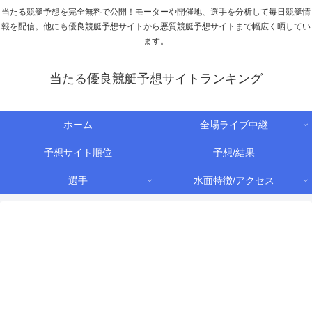
当たる競艇予想を完全無料で公開！モーターや開催地、選手を分析して毎日競艇情
報を配信。他にも優良競艇予想サイトから悪質競艇予想サイトまで幅広く晒してい
ます。
当たる優良競艇予想サイトランキング
ホーム
全場ライブ中継
予想サイト順位
予想/結果
選手
水面特徴/アクセス