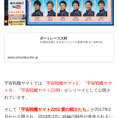
ボートレース大村
21世紀を熱くするボートレース発祥の地 ボー&#124...
www.omurakyotei.jp
宇宙戦艦ヤマトでは
「宇宙戦艦ヤマト2」「宇宙戦艦ヤマ
トⅢ」「宇宙戦艦ヤマト2199」
がシリーズとして公開さ
れています。
そして
「宇宙戦艦ヤマト2202 愛の戦士たち」
が2017年2
月から公開され、2019年3月に続編の制作が発表されまし