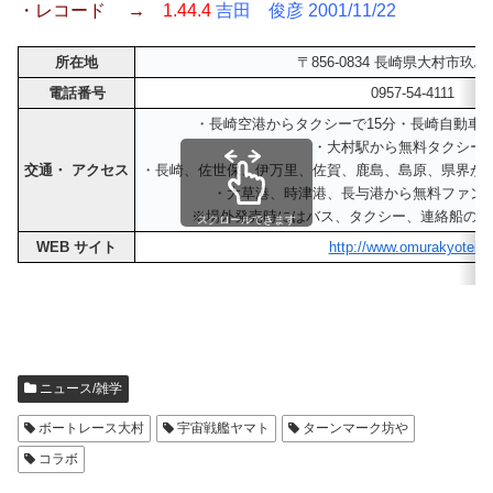
・レコード →
1.44.4
吉田 俊彦 2001/11/22
所在地
〒856-0834 長崎県大村市玖島1-
電話番号
0957-54-4111
・長崎空港からタクシーで15分・長崎自動車道大
・大村駅から無料タクシー
交通・ アクセス
・長崎、佐世保、伊万里、佐賀、鹿島、島原、県界か
・大草港、時津港、長与港から無料ファン
※場外発売時にはバス、タクシー、連絡船の運
スクロールできます
WEB サイト
http://www.omurakyotei.jp
ニュース/雑学
ボートレース大村
宇宙戦艦ヤマト
ターンマーク坊や
コラボ