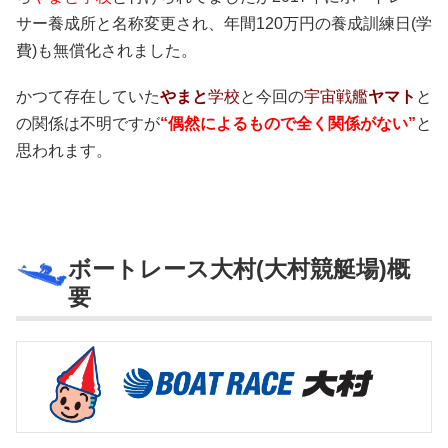
サー養成所と名称変更され、年間120万円の養成訓練日(学
費)も無償化されました。
かつて存在していた
やまと
学校
と今回の
宇宙戦艦
ヤマト
と
の関係は不明ですが
“偶然によるもので全く関係がない”
と
思われます。
ボートレース大村(大村競艇場)概
要