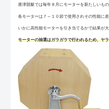
唐津競艇では毎年８月にモーターを新たしいもの
各モーターは７～１０節で使用されその性能に差
いかに高性能モーターを引き当てるかで結果が大
モーターの抽選はガラガラで行われるため、ヤラ