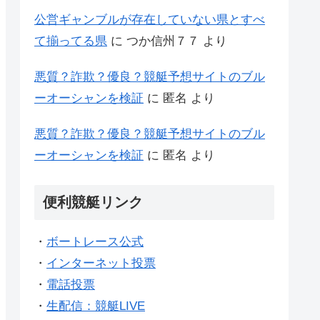
公営ギャンブルが存在していない県とすべ
て揃ってる県
に
つか信州７７
より
悪質？詐欺？優良？競艇予想サイトのブル
ーオーシャンを検証
に
匿名
より
悪質？詐欺？優良？競艇予想サイトのブル
ーオーシャンを検証
に
匿名
より
便利競艇リンク
・
ボートレース公式
・
インターネット投票
・
電話投票
・
生配信：競艇LIVE