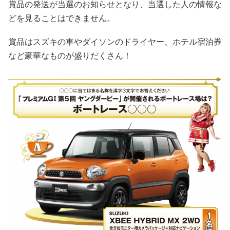
賞品の発送が当選のお知らせとなり、当選した人の情報な
どを見ることはできません。
賞品はスズキの車やダイソンのドライヤー、ホテル宿泊券
など豪華なものが盛りだくさん！