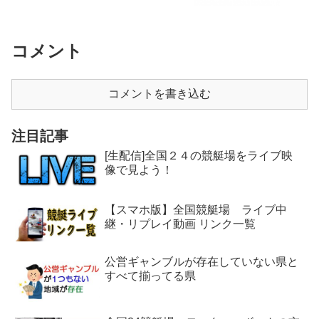
コメント
コメントを書き込む
注目記事
[生配信]全国２４の競艇場をライブ映
像で見よう！
【スマホ版】全国競艇場 ライブ中
継・リプレイ動画 リンク一覧
公営ギャンブルが存在していない県と
すべて揃ってる県