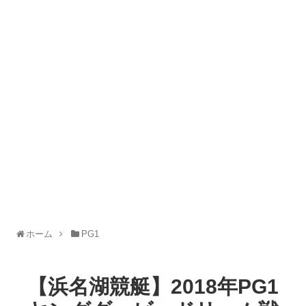
ホーム
PG1
【浜名湖競艇】2018年PG1