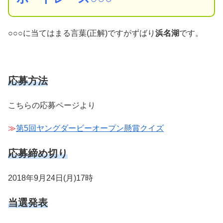
○○○に当てはまる言葉(正解)ですがずばり
浜名湖
です。
応募方法
こちらの応募ページより
≫
第5回ヤングダービーオープン懸賞クイズ
応募締め切り
2018年9月24日(月)17時
当選発表