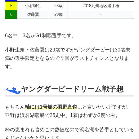
5
仲谷颯仁
23歳
2018九州地区選手権
6
佐藤翼
29歳
–
6名中、3名がG1制覇選手です。
小野生奈・佐藤翼は29歳ですがヤングダービーは30歳未
満の選手限定となるので今回がラストチャンスとなりま
す。
ヤングダービードリーム戦予想
もちろん
軸には1号艇の羽野直也
…と言いたい所ですが、
羽野は浜名湖競艇で25走中、1着はわずか2度のみ。
枠の恵まれも含めこの数値なので浜名湖を苦手としている
んじゃないかと思います。