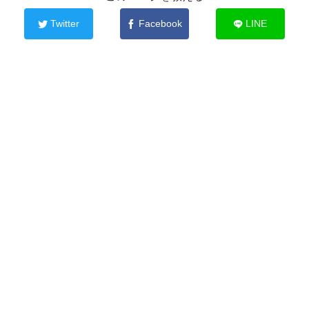
Twitter
Facebook
LINE