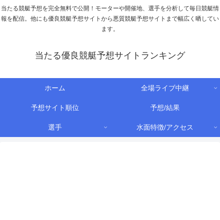
当たる競艇予想を完全無料で公開！モーターや開催地、選手を分析して毎日競艇情
報を配信。他にも優良競艇予想サイトから悪質競艇予想サイトまで幅広く晒してい
ます。
当たる優良競艇予想サイトランキング
ホーム
全場ライブ中継
予想サイト順位
予想/結果
選手
水面特徴/アクセス