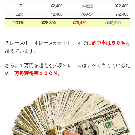
11R
¥2,400
未確定
¥-2,400
12R
¥2,400
未確定
¥-2,400
TOTAL
¥28,800
¥76,420
+¥47,620
７レース中、４レースが的中し、すでに
的中率は５０％
を
超えています。
さらに１万円を超える払戻のレースはすべて当てているた
め、
万舟獲得率１００％
。