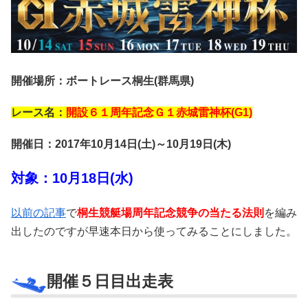
開催場所：ボートレース桐生(群馬県)
レース名：
開設６１周年記念Ｇ１赤城雷神杯(G1)
開催日：2017年10月14日(土)～10月19日(木)
対象：10月18日(水)
以前の記事
で
桐生競艇場周年記念競争の当たる法則
を編み
出したのですが早速本日から使ってみることにしました。
開催５日目出走表