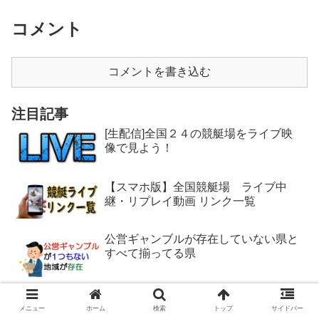
コメント
コメントを書き込む
注目記事
[生配信]全国２４の競艇場をライブ映
像で見よう！
【スマホ版】全国競艇場 ライブ中
継・リプレイ動画 リンク一覧
公営ギャンブルが存在していない県と
すべて揃ってる県
全国24競艇場 モーター・ボートの交
メニュー
ホーム
検索
トップ
サイドバー
換時期