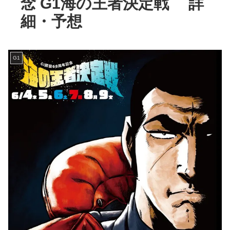
念 G1海の王者決定戦 詳
細・予想
G1