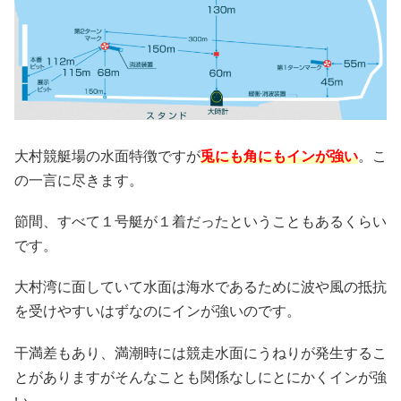
大村競艇場の水面特徴ですが
兎にも角にもインが強い
。こ
の一言に尽きます。
節間、すべて１号艇が１着だったということもあるくらい
です。
大村湾に面していて水面は海水であるために波や風の抵抗
を受けやすいはずなのにインが強いのです。
干満差もあり、満潮時には競走水面にうねりが発生するこ
とがありますがそんなことも関係なしにとにかくインが強