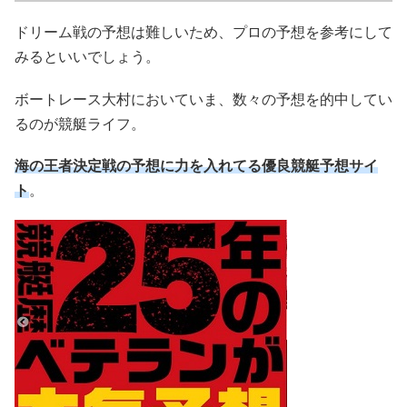
ドリーム戦の予想は難しいため、プロの予想を参考にして
みるといいでしょう。
ボートレース大村においていま、数々の予想を的中してい
るのが競艇ライフ。
海の王者決定戦の予想に力を入れてる優良競艇予想サイ
ト
。