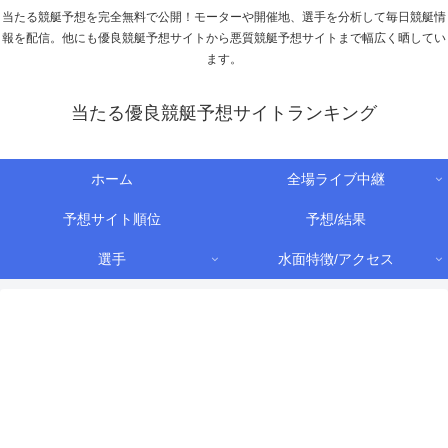
当たる競艇予想を完全無料で公開！モーターや開催地、選手を分析して毎日競艇情
報を配信。他にも優良競艇予想サイトから悪質競艇予想サイトまで幅広く晒してい
ます。
当たる優良競艇予想サイトランキング
ホーム
全場ライブ中継
予想サイト順位
予想/結果
選手
水面特徴/アクセス