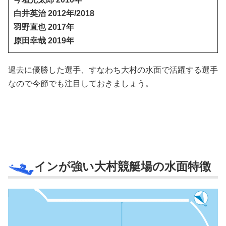
白井英治 2012年/2018
羽野直也 2017年
原田幸哉 2019年
過去に優勝した選手、すなわち大村の水面で活躍する選手
なので今節でも注目しておきましょう。
インが強い大村競艇場の水面特徴