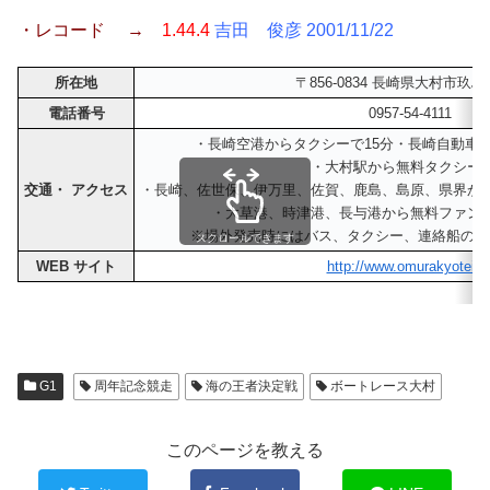
・レコード →
1.44.4
吉田 俊彦 2001/11/22
所在地
〒856-0834 長崎県大村市玖島1-
電話番号
0957-54-4111
・長崎空港からタクシーで15分・長崎自動車道大
・大村駅から無料タクシー
交通・ アクセス
・長崎、佐世保、伊万里、佐賀、鹿島、島原、県界か
・大草港、時津港、長与港から無料ファン
※場外発売時にはバス、タクシー、連絡船の運
スクロールできます
WEB サイト
http://www.omurakyotei.jp
G1
周年記念競走
海の王者決定戦
ボートレース大村
このページを教える