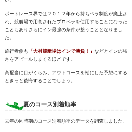
い。
ボートレース界では２０１２年から持ちペラ制度が廃止さ
れ、競艇場で用意されたプロペラを使用することになった
こともありさらにイン最強の条件が整うこととなりまし
た。
施行者側も
「大村競艇場はインで勝負！」
などとインの強
さをアピールしまくるほどです。
高配当に目がくらみ、アウトコースを軸にした予想にする
ときっと後悔することでしょう。
夏のコース別着順率
去年の同時期のコース別着順率のデータを調査しました。