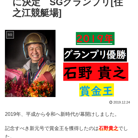
に決定 SGグランプリ[住
之江競艇場]
SG
2019.12.24
2019年、平成から令和へ新時代が幕開けしました。
記念すべき新元号で賞金王を獲得したのは
石野貴之
でし
た。