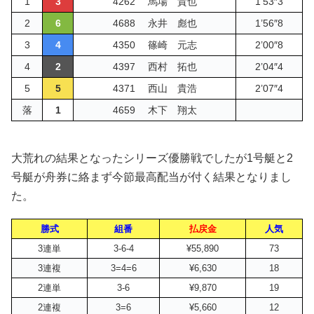
1
3
4262 馬場 貴也
1’53″3
2
6
4688 永井 彪也
1’56″8
3
4
4350 篠崎 元志
2’00″8
4
2
4397 西村 拓也
2’04″4
5
5
4371 西山 貴浩
2’07″4
落
1
4659 木下 翔太
大荒れの結果となったシリーズ優勝戦でしたが1号艇と2
号艇が舟券に絡まず今節最高配当が付く結果となりまし
た。
勝式
組番
払戻金
人気
3連単
3-6-4
¥55,890
73
3連複
3=4=6
¥6,630
18
2連単
3-6
¥9,870
19
2連複
3=6
¥5,660
12