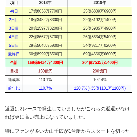
項目
2018年
2019年
初日
17億8038万7700円
25億8839万6900円
2日目
18億3482万8300円
22億5192万1400円
3日目
20億1597万3200円
25億5985万4900円
4日目
22億8667万5700円
26億3634万5400円
5日目
29億5648万5900円
34億9217万0200円
最終日
60億8999万3500円
69億4666万6600円
合計
169億6434万4300円
204億7535万5400円
目標
150億円
200億円
達成率
113.1%
102.4%
前年比
110.7%
120.7%(+35億1101万1100円)
返還は2レースで発生していましたがこれらの返還がなけ
れば更に高い売上になっていました。
特にファンが多い大山千広が1号艇からスタートを切った