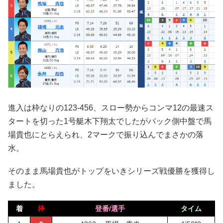
進入は枠なりの123-456、スロー勢からコンマ12の最速ス
タートを切った1号艇木下翔太でしたがバック側中盤で馬
場貴也にとらえられ、2マークで振り込んでまさかの落
水。
そのまま馬場貴也がトップをいきシリーズ戦優勝を獲得し
ました。
着
枠
登番/選手
タイム