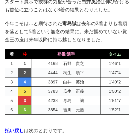
スタート展示で抜群の気配が合った
白井英治
は伸びかける
も首位に立つことはなく3着の結果となりました。
今年こそは…と期待された
毒島誠
は去年の2着よりも着順
を落として5着という無念の結果に。未だ掴めていない賞
金王の座は来年以降に持ち越しとなりました。
着
枠
登番/選手
タイム
1
1
4168 石野 貴之
1’46″1
2
2
4444 桐生 順平
1’47″4
3
4
3897 白井 英治
1’49″2
4
5
3783 瓜生 正義
1’50″2
5
3
4238 毒島 誠
1’51″7
6
6
3854 吉川 元浩
1’52″1
払い戻し
は次のとおりです。