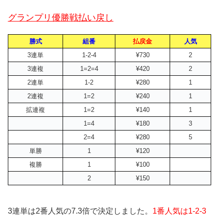
グランプリ優勝戦払い戻し
勝式
組番
払戻金
人気
3連単
1-2-4
¥730
2
3連複
1=2=4
¥420
2
2連単
1-2
¥280
1
2連複
1=2
¥240
1
拡連複
1=2
¥140
1
1=4
¥180
3
2=4
¥280
5
単勝
1
¥120
複勝
1
¥100
2
¥150
3連単は2番人気の7.3倍で決定しました。
1番人気は1-2-3