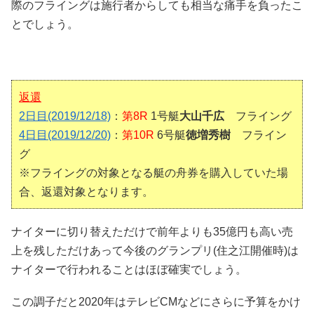
際のフライングは施行者からしても相当な痛手を負ったこ
とでしょう。
返還
2日目(2019/12/18)
：
第8R
1号艇
大山千広
フライング
4日目(2019/12/20)
：
第10R
6号艇
徳増秀樹
フライン
グ
※フライングの対象となる艇の舟券を購入していた場
合、返還対象となります。
ナイターに切り替えただけで前年よりも35億円も高い売
上を残しただけあって今後のグランプリ(住之江開催時)は
ナイターで行われることはほぼ確実でしょう。
この調子だと2020年はテレビCMなどにさらに予算をかけ