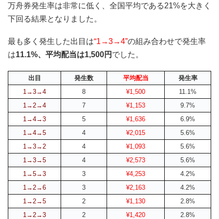
万舟券発生率は非常に低く、全国平均である21%を大きく
下回る結果となりました。
最も多く発生した出目は
“1→3→4”
の組み合わせで発生率
は
11.1%、平均配当は1,500円
でした。
出目
発生数
平均配当
発生率
1→3→4
8
¥1,500
11.1%
1→2→4
7
¥1,153
9.7%
1→4→3
5
¥1,636
6.9%
1→4→5
4
¥2,015
5.6%
1→3→2
4
¥1,093
5.6%
1→3→5
4
¥2,573
5.6%
1→5→3
3
¥4,253
4.2%
1→2→6
3
¥2,163
4.2%
1→2→5
2
¥1,130
2.8%
1→2→3
2
¥1,420
2.8%