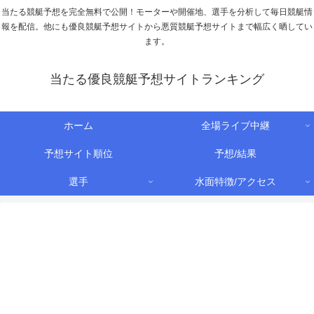
当たる競艇予想を完全無料で公開！モーターや開催地、選手を分析して毎日競艇情
報を配信。他にも優良競艇予想サイトから悪質競艇予想サイトまで幅広く晒してい
ます。
当たる優良競艇予想サイトランキング
ホーム
全場ライブ中継
予想サイト順位
予想/結果
選手
水面特徴/アクセス