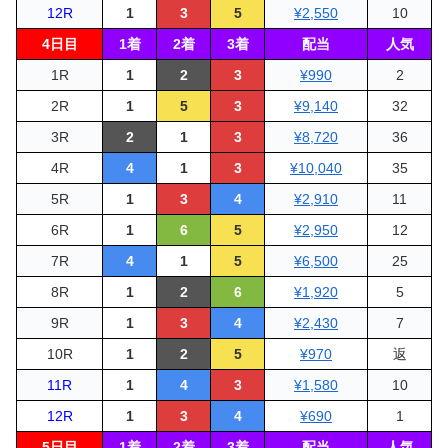
12R
1
3
5
¥2,550
10
4日目
1着
2着
3着
配当
人気
1R
1
2
3
¥990
2
2R
1
5
3
¥9,140
32
3R
2
1
3
¥8,720
36
4R
4
1
3
¥10,040
35
5R
1
3
4
¥2,910
11
6R
1
6
5
¥2,950
12
7R
4
1
5
¥6,500
25
8R
1
2
6
¥1,920
5
9R
1
3
4
¥2,430
7
10R
1
2
5
¥970
返
11R
1
4
3
¥1,580
10
12R
1
3
4
¥690
1
5日目
1着
2着
3着
配当
人気