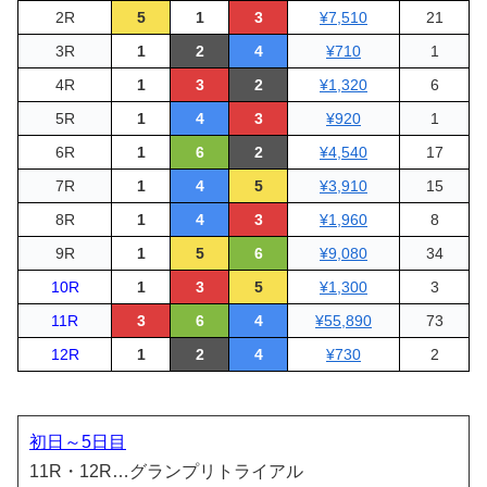
2R
5
1
3
¥7,510
21
3R
1
2
4
¥710
1
4R
1
3
2
¥1,320
6
5R
1
4
3
¥920
1
6R
1
6
2
¥4,540
17
7R
1
4
5
¥3,910
15
8R
1
4
3
¥1,960
8
9R
1
5
6
¥9,080
34
10R
1
3
5
¥1,300
3
11R
3
6
4
¥55,890
73
12R
1
2
4
¥730
2
初日～5日目
11R・12R…グランプリトライアル