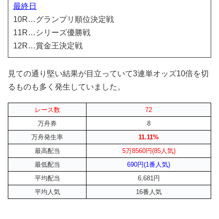
最終日
10R…グランプリ順位決定戦
11R…シリーズ優勝戦
12R…賞金王決定戦
見ての通り堅い結果が目立っていて3連単オッズ10倍を切
るものも多く発生していました。
レース数
72
万舟券
8
万舟発生率
11.11%
最高配当
5万8560円(85人気)
最低配当
690円(1番人気)
平均配当
6,681円
平均人気
16番人気