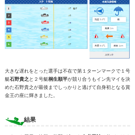
大きな遅れをとった選手は不在で第１ターンマークで１号
艇
石野貴之
と２号艇
桐生順平
が競り合うもイン先マイを決
めた石野貴之が最後までしっかりと逃げて自身初となる賞
金王の座に輝きました。
結果