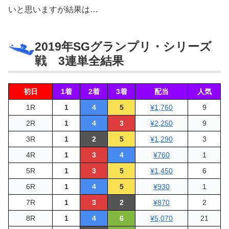
いと思いますが結果は…
2019年SGグランプリ・シリーズ
戦 3連単全結果
初日
1着
2着
3着
配当
人気
1R
1
4
5
¥1,760
9
2R
1
4
3
¥2,250
9
3R
1
2
5
¥1,290
3
4R
1
3
4
¥760
1
5R
1
3
5
¥1,450
6
6R
1
4
5
¥930
1
7R
1
3
2
¥870
2
8R
1
4
6
¥5,070
21