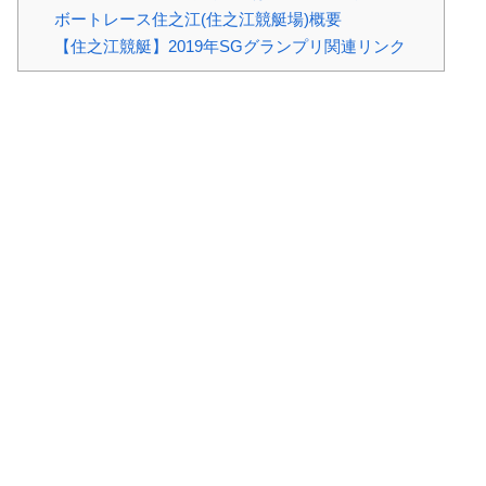
ボートレース住之江(住之江競艇場)概要
【住之江競艇】2019年SGグランプリ関連リンク