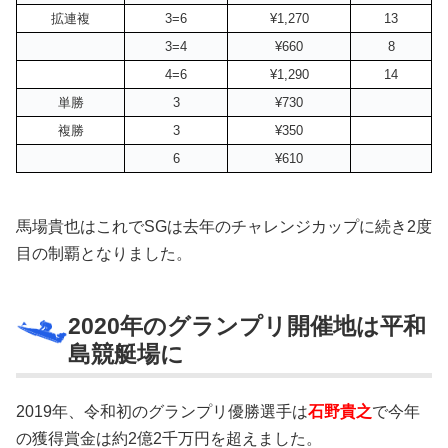
拡連複
3=6
¥1,270
13
3=4
¥660
8
4=6
¥1,290
14
単勝
3
¥730
複勝
3
¥350
6
¥610
馬場貴也はこれでSGは去年のチャレンジカップに続き2度
目の制覇となりました。
2020年のグランプリ開催地は平和
島競艇場に
2019年、令和初のグランプリ優勝選手は
石野貴之
で今年
の獲得賞金は約2億2千万円を超えました。