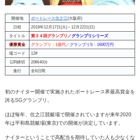
開催地
ボートレース住之江
(大阪府)
日程
2019年12月17日(火)～12月22日(日)
タイトル
第３４回グランプリ／
グランプリシリーズ
優勝賞金
グランプリ：1億円
／
グランプリS：1600万円
場コード
12#
12R締切
20時40分
進行
全6日間
初のナイター開催で実施されたボートレース界最高賞金を
誇るSGグランプリ。
ほぼ毎年、住之江競艇場で開催されていますが来年2020
年は平和島競艇場(東京)での開催が決定しています。
ナイターということで高配当を期待していた人も少なくな