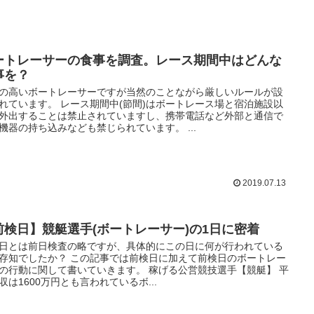
ートレーサーの食事を調査。レース期間中はどんな
事を？
の高いボートレーサーですが当然のことながら厳しいルールが設
れています。 レース期間中(節間)はボートレース場と宿泊施設以
外出することは禁止されていますし、携帯電話など外部と通信で
機器の持ち込みなども禁じられています。 ...
2019.07.13
前検日】競艇選手(ボートレーサー)の1日に密着
日とは前日検査の略ですが、具体的にこの日に何が行われている
存知でしたか？ この記事では前検日に加えて前検日のボートレー
の行動に関して書いていきます。 稼げる公営競技選手【競艇】 平
収は1600万円とも言われているボ...