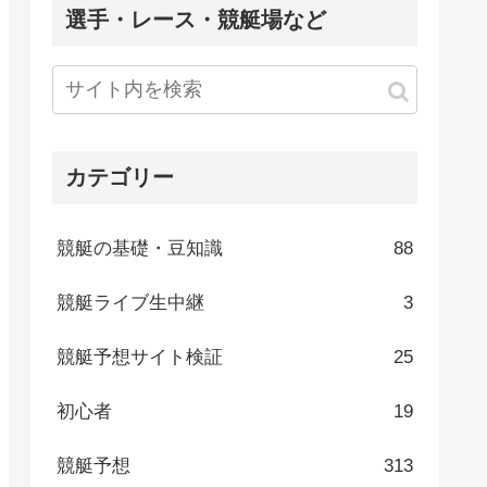
選手・レース・競艇場など
カテゴリー
競艇の基礎・豆知識
88
競艇ライブ生中継
3
競艇予想サイト検証
25
初心者
19
競艇予想
313