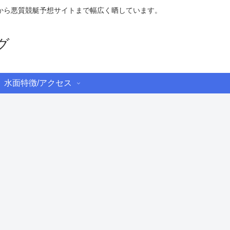
から悪質競艇予想サイトまで幅広く晒しています。
グ
水面特徴/アクセス