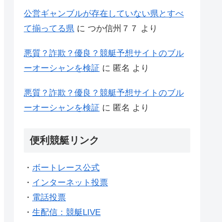
公営ギャンブルが存在していない県とすべ
て揃ってる県
に
つか信州７７
より
悪質？詐欺？優良？競艇予想サイトのブル
ーオーシャンを検証
に
匿名
より
悪質？詐欺？優良？競艇予想サイトのブル
ーオーシャンを検証
に
匿名
より
便利競艇リンク
・
ボートレース公式
・
インターネット投票
・
電話投票
・
生配信：競艇LIVE