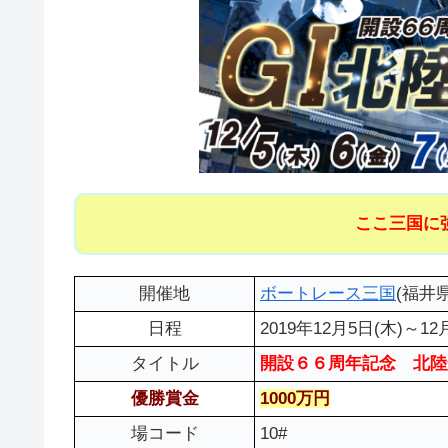
ここ三国に
開催地
ボートレース三国
(福井県
日程
2019年12月5日(木)～12
タイトル
開設６６周年記念 北陸
優勝賞金
1000万円
場コード
10#