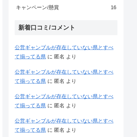
キャンペーン/懸賞
16
新着口コミ/コメント
公営ギャンブルが存在していない県とすべ
て揃ってる県
に
匿名
より
公営ギャンブルが存在していない県とすべ
て揃ってる県
に
匿名
より
公営ギャンブルが存在していない県とすべ
て揃ってる県
に
匿名
より
公営ギャンブルが存在していない県とすべ
て揃ってる県
に
匿名
より