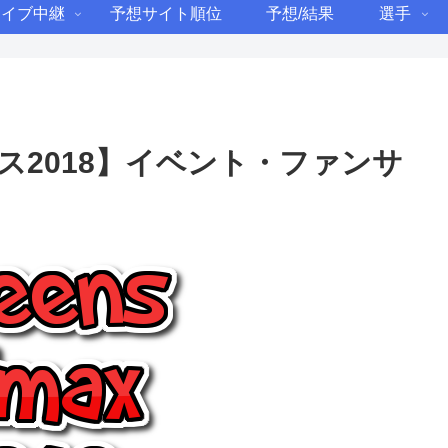
ライブ中継
予想サイト順位
予想/結果
選手
ス2018】イベント・ファンサ