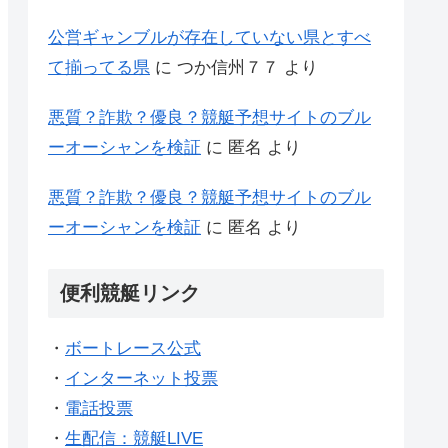
公営ギャンブルが存在していない県とすべ
て揃ってる県
に
つか信州７７
より
悪質？詐欺？優良？競艇予想サイトのブル
ーオーシャンを検証
に
匿名
より
悪質？詐欺？優良？競艇予想サイトのブル
ーオーシャンを検証
に
匿名
より
便利競艇リンク
・
ボートレース公式
・
インターネット投票
・
電話投票
・
生配信：競艇LIVE