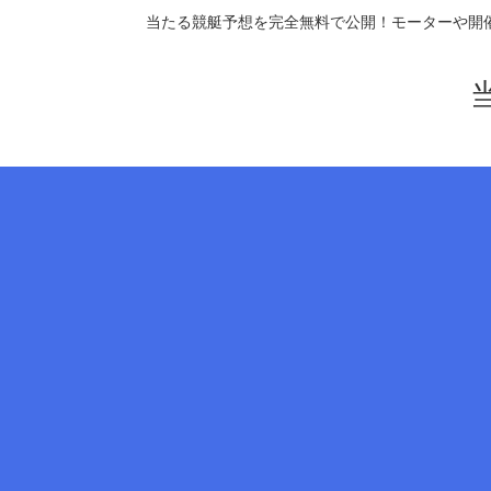
当たる競艇予想を完全無料で公開！モーターや開