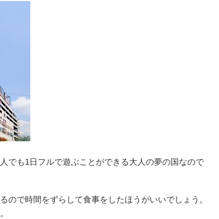
人でも1日フルで遊ぶことができる大人の夢の国なので
るので時間をずらして食事をしたほうがいいでしょう。
。