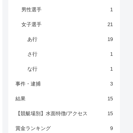
男性選手
1
女子選手
21
あ行
19
さ行
1
な行
1
事件・逮捕
3
結果
15
【競艇場別】水面特徴/アクセス
15
賞金ランキング
9