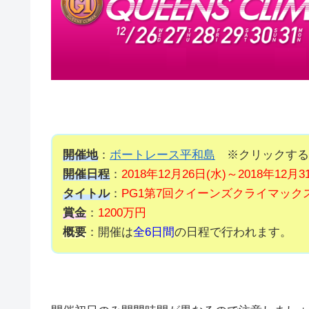
開催地
：
ボートレース平和島
※クリックすると
開催日程
：
2018年12月26日(水)～2018年12月3
タイトル
：
PG1第7回クイーンズクライマック
賞金
：
1200万円
概要
：開催は
全6日間
の日程で行われます。