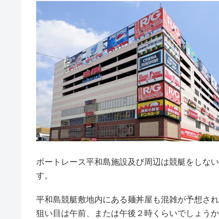
ボートレース平和島施設及び周辺は競艇をしない
す。
平和島競艇敷地内にある麺丼屋も混雑が予想され
狙い目は午前、または午後２時くらいでしょうか