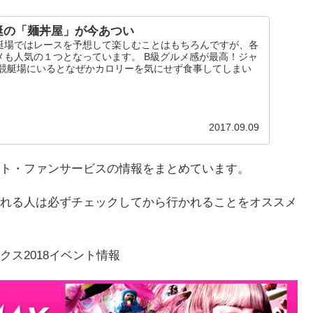
艇の「麺丼屋」が今あつい
艇場ではレースを予想して楽しむことはもちろんですが、各
メも人気の１つとなっています。 B級グルメ感が最高！ジャ
 競艇場にいるとなぜかカロリーを気にせず食事してしまい
2017.09.09
ト・ファンサービスの情報をまとめています。
れる人は必ずチェックしてから行かれることをオススメ
ス2018イベント情報