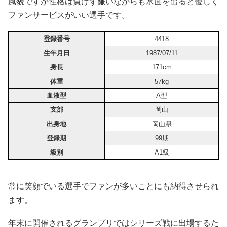
風貌ですが性格は負けず嫌いながらも水面を出ると優しく
ファンサービスがいい選手です。
登録番号
4418
生年月日
1987/07/11
身長
171cm
体重
57kg
血液型
A型
支部
岡山
出身地
岡山県
登録期
99期
級別
A1級
常に笑顔でいる選手でファンが多いことにも納得させられ
ます。
年末に開催されるグランプリではシリーズ戦に出場するた