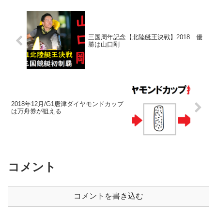
三国周年記念【北陸艇王決戦】2018 優
勝は山口剛
2018年12月/G1唐津ダイヤモンドカップ
は万舟券が狙える
コメント
コメントを書き込む