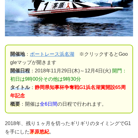
開催地
：
ボートレース浜名湖
※クリックするとGoo
gleマップが開きます
開催日程
：2018年11月29日(木)～12月4日(火)
開門：
初日は9時00分その他は9時30分
タイトル
：
静岡県知事杯争奪戦G1浜名湖賞開設65周
年記念
概要
：開催は
全6日間
の日程で行われます。
2018年、残り１ヶ月を切ったギリギリのタイミングでG1
を手にした
茅原悠紀
。