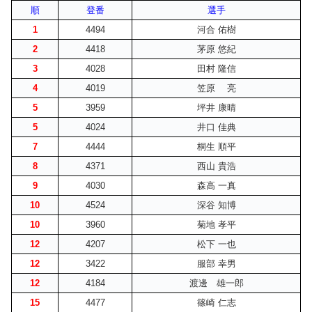
順
登番
選手
1
4494
河合 佑樹
2
4418
茅原 悠紀
3
4028
田村 隆信
4
4019
笠原 亮
5
3959
坪井 康晴
5
4024
井口 佳典
7
4444
桐生 順平
8
4371
西山 貴浩
9
4030
森高 一真
10
4524
深谷 知博
10
3960
菊地 孝平
12
4207
松下 一也
12
3422
服部 幸男
12
4184
渡邊 雄一郎
15
4477
篠崎 仁志