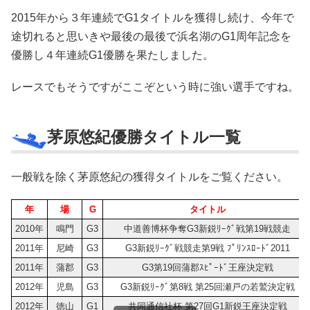
2015年から３年連続でG1タイトルを獲得し続け、今年で
途切れると思いきや最後の最後で浜名湖のG1周年記念を
優勝し４年連続G1優勝を果たしました。
レースでもそうですがここぞという時に強い選手ですね。
茅原悠紀優勝タイトル一覧
一般戦を除く茅原悠紀の獲得タイトルをご覧ください。
年
場
G
タイトル
2010年
鳴門
G3
中道善博杯争奪G3新鋭ﾘｰｸﾞ戦第19戦競走
2011年
尼崎
G3
G3新鋭ﾘｰｸﾞ戦競走第9戦 ﾌﾟﾘﾝｽﾛｰﾄﾞ2011
2011年
蒲郡
G3
G3第19回蒲郡ｽﾋﾟｰﾄﾞ王座決定戦
2012年
児島
G3
G3新鋭ﾘｰｸﾞ第8戦 第25回瀬戸の若鷲決定戦
2012年
徳山
G1
共同通信社杯 第27回G1新鋭王座決定戦