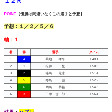
１２Ｒ
POINT
【優勝は間違いなくこの選手と予想】
予想：１／２／５／６
軸
：
１
着
枠
選手
タイム
1
4
菊地 孝平
1’49’1
2
1
松井 繁
1’50’3
3
2
篠崎 元志
1’51’4
4
5
毒島 誠
1’52’2
5
6
岡崎 恭裕
1’54’3
6
3
田中 信一郎
1’56’4
結果
：
ハズレ