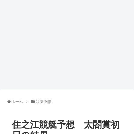
ホーム
競艇予想
住之江競艇予想 太閤賞初