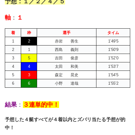
予想：１／２／４／５
軸
：
１
着
枠
選手
タイム
1
2
赤岩 善生
1’49’5
2
1
西島 義則
1’50’9
3
5
吉田 俊彦
1’52’0
4
4
太田 和美
1’53’7
5
3
森定 晃史
1’54’5
6
6
小野 達哉
1’55’2
結果
：
３連単的中！
予想した４艇すべてが４着以内とズバリ当たる予想が的
中！