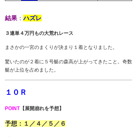
結果
：
ハズレ
３連単４万円もの大荒れレース
まさかの一宮のまくりが決まり１着となりました。
驚いたのが２着に５号艇の森高が上がってきたこと。奇数
艇が上位を占めました。
１０Ｒ
POINT
【展開崩れを予想】
予想：１／４／５／６