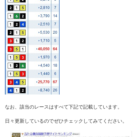
なお、該当のレースはすべて下記で記載しています。
日々更新しているのでぜひチェックしてみてください。