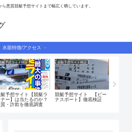
から悪質競艇予想サイトまで幅広く晒しています。
グ
水面特徴/アクセス
競艇予想サイト検証
競艇予想サイト検証
競艇予想
競艇予想サイト 競艇ロ
競艇予想サイト【V-
競艇ウ
ードは当たるのか？悪徳
MAX】は悪質か有料か徹
サイト
か？
底調査
に必ず