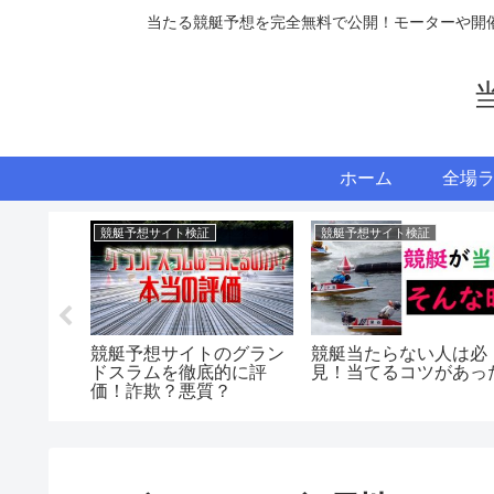
当たる競艇予想を完全無料で公開！モーターや開
ホーム
全場
競艇予想サイト検証
競艇予想サイト検証
 【ビー
競艇ウェーブという予想
悪質？詐欺？競艇予想
底検証
サイトに要注意！利用前
イト黒舟を暴く！
に必ずチェック