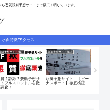
から悪質競艇予想サイトまで幅広く晒しています。
グ
水面特徴/アクセス
競艇予想サイト検証
競艇予想サイト検証
競艇予想
競艇予想サイト 予想ラ
競艇予
競艇予想サイト 宝船は
イブは当たるのか？詐欺
ボート
悪質？優良？
なのか？
悪徳か