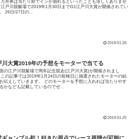
 万舟券は当たり前でインが崩れるといったことも珍しくありませ
 江戸川競艇場で2019年1月30日までG1江戸川大賞が開催されてい
 26日/27日の...
2019.01.26
戸川大賞2019年の予想をモーターで当てる
面の江戸川競艇場で周年記念競走(江戸川大賞)が開催されまし
 この記事では2019年1月24日の前検日に抽選されたモーターの結
お伝えしていきます。 どのモーターを予想に入れれば当たりやす
るかなども記載しているのでぜ...
2019.01.25
営ギャンブル初！好きな視点でレース視聴が可能に