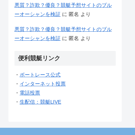
悪質？詐欺？優良？競艇予想サイトのブル
ーオーシャンを検証
に
匿名
より
悪質？詐欺？優良？競艇予想サイトのブル
ーオーシャンを検証
に
匿名
より
便利競艇リンク
・
ボートレース公式
・
インターネット投票
・
電話投票
・
生配信：競艇LIVE