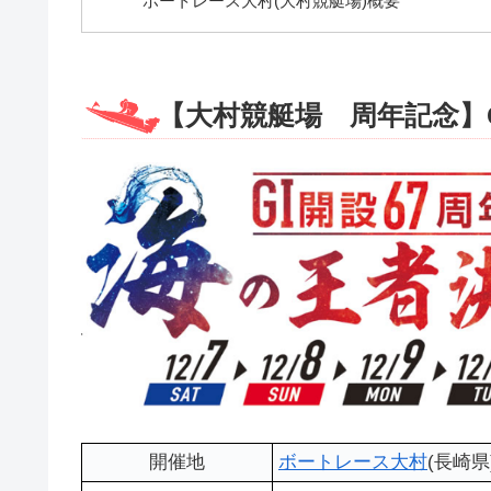
ボートレース大村(大村競艇場)概要
【大村競艇場 周年記念】
開催地
ボートレース大村
(長崎県