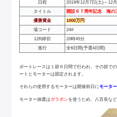
日程
2019年12月7日(土)～12月
タイトル
開設６７周年記念 海の
優勝賞金
1000万円
場コード
24#
12R締切
20時45分
進行
全6日間(予選4日間)
ボートレースは１節６日間で行われ、その節での
ートとモーターは固定されます。
それらの使用するモーターは開催前日に
モーター
モーター抽選は
ガラポン
を使うため、八百長など