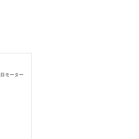
注目モーター