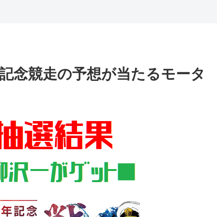
周年記念競走の予想が当たるモータ