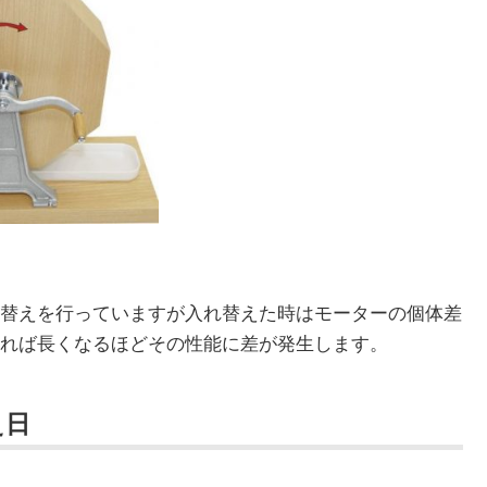
替えを行っていますが入れ替えた時はモーターの個体差
れば長くなるほどその性能に差が発生します。
え日