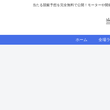
当たる競艇予想を完全無料で公開！モーターや開
ホーム
全場