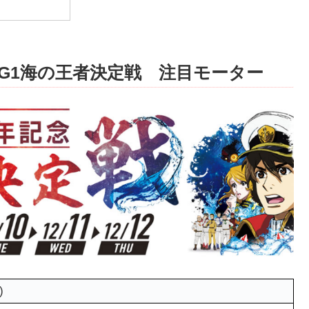
G1海の王者決定戦 注目モーター
)