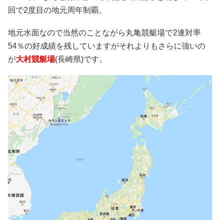
回で2度目の地元周年制覇。
地元水面なので当然のことながら丸亀競艇場で2連対率
54％の好成績を残していますがそれよりもさらに強いの
が
大村競艇場
(長崎県)です。