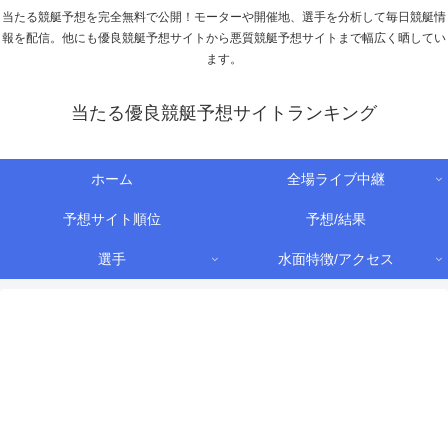
当たる競艇予想を完全無料で公開！モーターや開催地、選手を分析して毎日競艇情
報を配信。他にも優良競艇予想サイトから悪質競艇予想サイトまで幅広く晒してい
ます。
当たる優良競艇予想サイトランキング
ホーム
全場ライブ中継
予想サイト順位
予想/結果
選手
水面特徴/アクセス