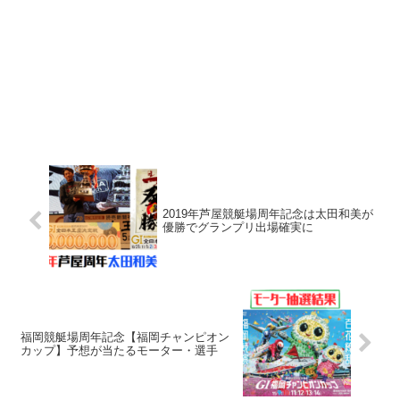
2019年芦屋競艇場周年記念は太田和美が
優勝でグランプリ出場確実に
福岡競艇場周年記念【福岡チャンピオン
カップ】予想が当たるモーター・選手