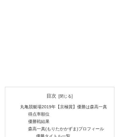
目次
丸亀競艇場2019年【京極賞】優勝は森高一真
得点率順位
優勝戦結果
森高一真(もりたかかずま)プロフィール
優勝タイトル一覧