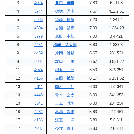
3
4024
井口 佳典
7.80
6 211 3
4
3744
徳増 秀樹
7.67
412 2 31
5
3983
須藤 博倫
7.20
1 241 4
6
4604
岩瀬 裕亮
7.00
1 234 23
6
3779
原田 幸哉
7.00
3 4 421
8
4451
松崎 祐太郎
6.80
1 333 3
9
4459
片岡 雅裕
6.67
251 521
9
3984
坂口 周
6.67
3 531 22
11
4074
柳沢 一
6.50
326 251
12
4166
吉田 拡郎
6.17
6 151 32
13
4311
岡村 仁
6.00
352 341
13
4448
青木 玄太
6.00
341 253
13
3541
三嶌 誠司
6.00
234 234
16
4262
馬場 貴也
5.83
242 461
17
4136
江夏 満
5.80
5 6 311
17
4287
今井 貴士
5.80
2 6 233