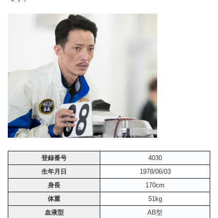
登録番号
4030
生年月日
1978/06/03
身長
170cm
体重
51kg
血液型
AB型