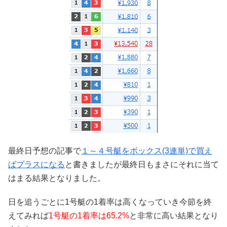
最終日予想の記事で
１～４号艇をボックス(3連単)で買え
ばプラスになる
と書きましたが最終日もまさにそれに当て
はまる結果となりました。
日を追うごとに1号艇の1着率は高くなっていき今節を終
えてみれば
1号艇の1着率は65.2%
と非常に高い結果となり