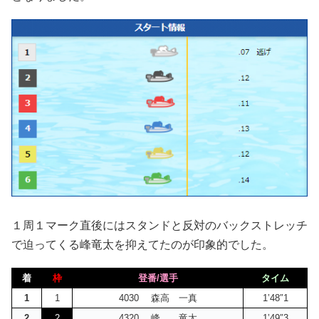
１周１マーク直後にはスタンドと反対のバックストレッチ
で迫ってくる峰竜太を抑えてたのが印象的でした。
着
枠
登番/選手
タイム
1
1
4030 森高 一真
1’48″1
2
2
4320 峰 竜太
1’49″3