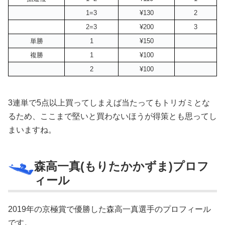
1=3
¥130
2
2=3
¥200
3
単勝
1
¥150
複勝
1
¥100
2
¥100
3連単で5点以上買ってしまえば当たってもトリガミとな
るため、ここまで堅いと買わないほうが得策とも思ってし
まいますね。
森高一真(もりたかかずま)プロフ
ィール
2019年の京極賞で優勝した森高一真選手のプロフィール
です。