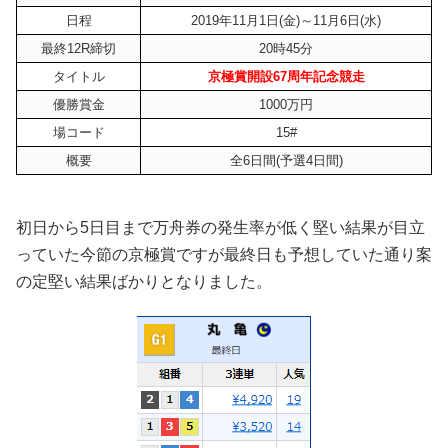
日程
2019年11月1日(金)～11月6日(水)
最終12R締切
20時45分
タイトル
京極賞開設67周年記念競走
優勝賞金
1000万円
場コード
15#
概要
全6日間(予選4日間)
初日から5日目まで万舟券の発生率が低く堅い結果が目立
っていた今節の京極賞ですが最終日も予想していた通り案
の定堅い結果ばかりとなりました。