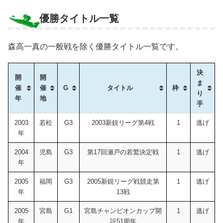
優勝タイトル一覧
森高一真の一般戦を除く優勝タイトル一覧です。
決
開
開
ま
催
催
G
タイトル
枠
り
年
地
手
2003
若松
G3
2003新鋭リーグ第4戦
1
逃げ
年
2004
児島
G3
第17回瀬戸の若鷲決定戦
1
逃げ
年
2005
福岡
G3
2005新鋭リーグ戦競走第
1
逃げ
年
13戦
2005
宮島
G1
宮島チャンピオンカップ開
1
逃げ
年
設51周年