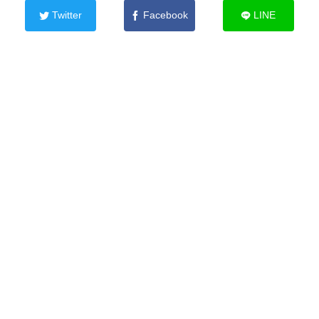
Twitter
Facebook
LINE