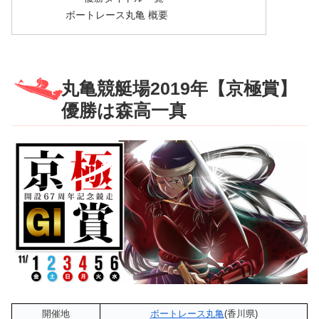
ボートレース丸亀 概要
丸亀競艇場2019年【京極賞】
優勝は森高一真
開催地
ボートレース丸亀
(香川県)