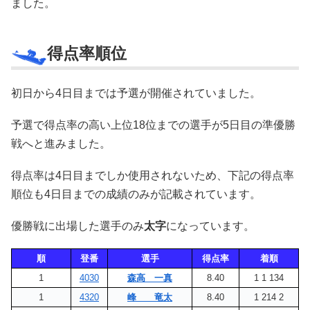
ました。
得点率順位
初日から4日目までは予選が開催されていました。
予選で得点率の高い上位18位までの選手が5日目の準優勝
戦へと進みました。
得点率は4日目までしか使用されないため、下記の得点率
順位も4日目までの成績のみが記載されています。
優勝戦に出場した選手のみ
太字
になっています。
順
登番
選手
得点率
着順
1
4030
森高 一真
8.40
1 1 134
1
4320
峰 竜太
8.40
1 214 2