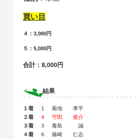
買い目
４：3,000円
５：5,000円
合計：8,000円
結果
１着
1 菊地 孝平
２着
4 守田 俊介
３着
3 毒島 誠
４着
6 篠崎 仁志