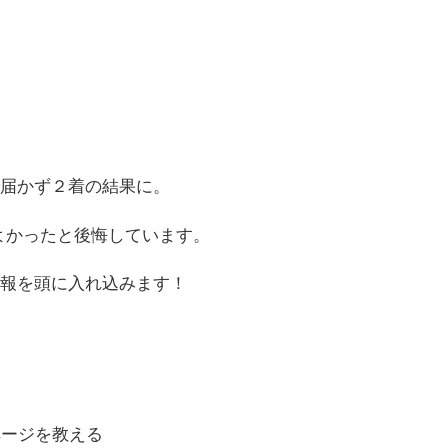
届かず２着の結果に。
よかったと後悔しています。
報を頭に入れ込みます！
ページを教える