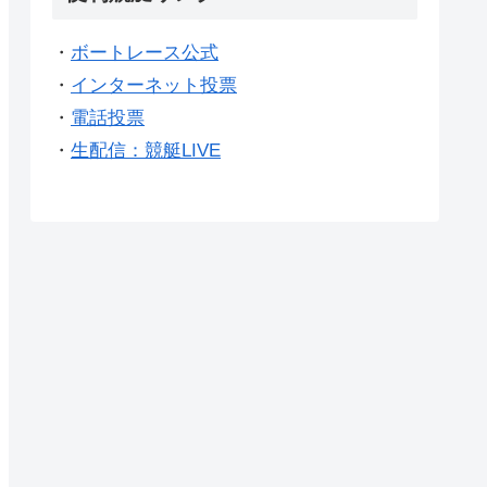
・
ボートレース公式
・
インターネット投票
・
電話投票
・
生配信：競艇LIVE