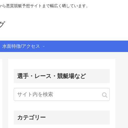
から悪質競艇予想サイトまで幅広く晒しています。
グ
水面特徴/アクセス
選手・レース・競艇場など
カテゴリー