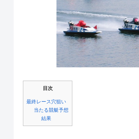
目次
最終レース穴狙い
当たる競艇予想
結果