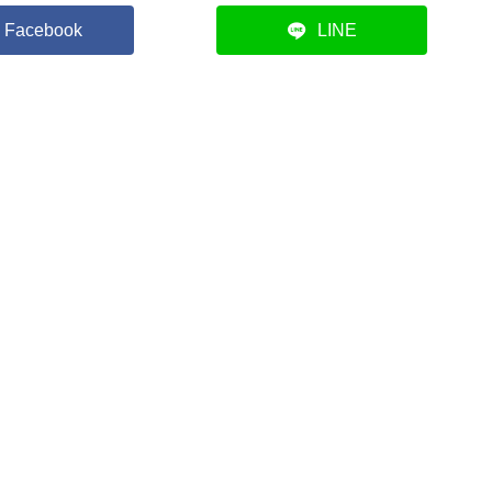
Facebook
LINE