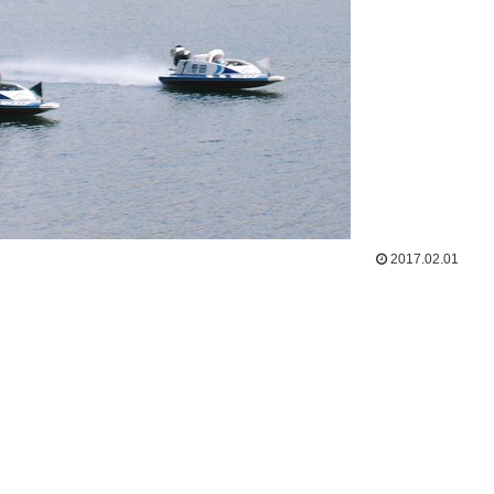
2017.02.01