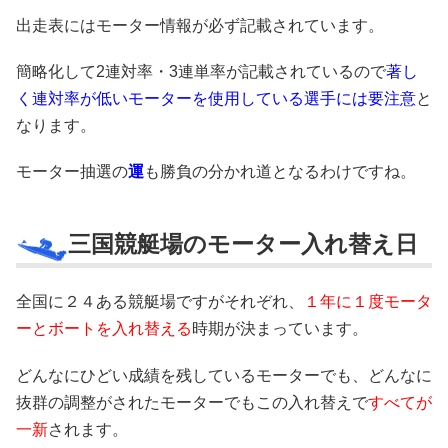
出走表にはモーター情報が必ず記載されています。
簡略化して2連対率・3連単率が記載されているので
著し
く連対率が低いモーターを使用している選手には要注意
と
なります。
モーター抽選の
運
も勝負の分かれ道となるわけですね。
三国競艇場のモーター入れ替え日
全国に２４ある競艇場ですがそれぞれ、
１年に１度モータ
ーとボートを入れ替える
時期が決まっています。
どんなにひどい成績を残しているモーターでも、どんなに
抜群の調整がされたモーターでもこの入れ替えで
すべてが
一新
されます。