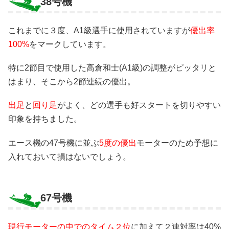
38号機
これまでに３度、A1級選手に使用されていますが
優出率
100%
をマークしています。
特に2節目で使用した高倉和士(A1級)の調整がピッタリと
はまり、そこから2節連続の優出。
出足
と
回り足
がよく、どの選手も好スタートを切りやすい
印象を持ちました。
エース機の47号機に並ぶ
5度の優出
モーターのため予想に
入れておいて損はないでしょう。
67号機
現行モーターの中でのタイム２位
に加えて２連対率は40%