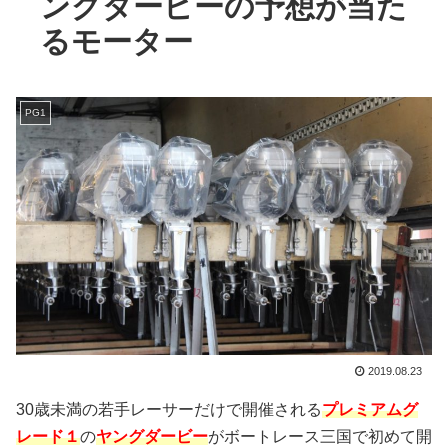
ングダービーの予想が当た
るモーター
PG1
2019.08.23
30歳未満の若手レーサーだけで開催される
プレミアムグ
レード１
の
ヤングダービー
がボートレース三国で初めて開