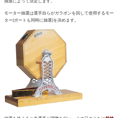
抽選によって決定します。
モーター抽選は選手自らがガラポンを回して使用するモー
ター(ボートも同時に抽選)を決めます。