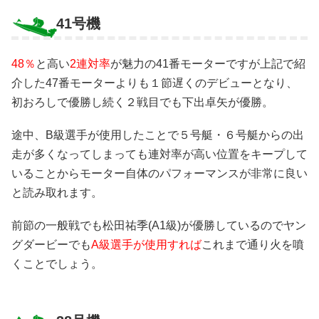
41号機
48％
と高い
2連対率
が魅力の41番モーターですが上記で紹
介した47番モーターよりも１節遅くのデビューとなり、
初おろしで優勝し続く２戦目でも下出卓矢が優勝。
途中、B級選手が使用したことで５号艇・６号艇からの出
走が多くなってしまっても連対率が高い位置をキープして
いることからモーター自体のパフォーマンスが非常に良い
と読み取れます。
前節の一般戦でも松田祐季(A1級)が優勝しているのでヤン
グダービーでも
A級選手が使用すれば
これまで通り火を噴
くことでしょう。