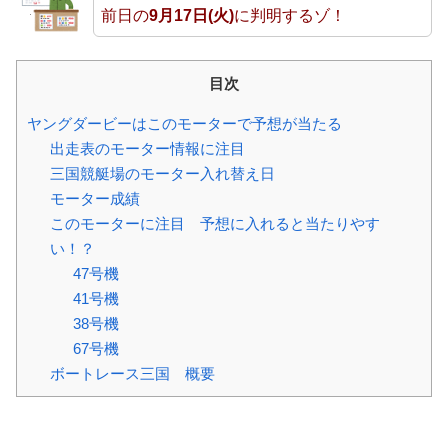
前日の
9月17日(火)
に判明するゾ！
目次
ヤングダービーはこのモーターで予想が当たる
出走表のモーター情報に注目
三国競艇場のモーター入れ替え日
モーター成績
このモーターに注目 予想に入れると当たりやす
い！？
47号機
41号機
38号機
67号機
ボートレース三国 概要