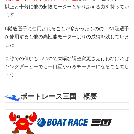
以上と十分に他の超抜モーターとやりあえる力を持ってい
ます。
B階級選手に使用されることが多かったものの、A1級選手
が使用すると他の高性能モーターばりの成績を残していま
した。
直線での伸びもいいので大幅な調整変更さえ行わなければ
ヤングダービーでも一目置かれるモーターになることでし
ょう。
ボートレース三国 概要