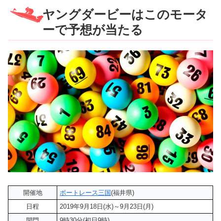
ヤングダービーはこのモータ
ーで予想が当たる
開催地
ボートレース三国
(福井県)
日程
2019年9月18日(水)～9月23日(月)
開門
9時30分(初日9時)