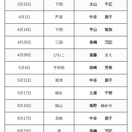
3月15日
下関
大山 千広
4月1日
芦屋
中谷 朋子
4月14日
下関
平山 智加
4月20日
三国
長嶋 万記
4月28日
びわこ
遠藤 エミ
5月4日
平和島
岩崎 芳美
5月11日
唐津
中谷 朋子
5月17日
桐生
土屋 千明
8月10日
徳山
海野 ゆかり
8月17日
尼崎
中谷 朋子
8月23日
津
長嶋 万記