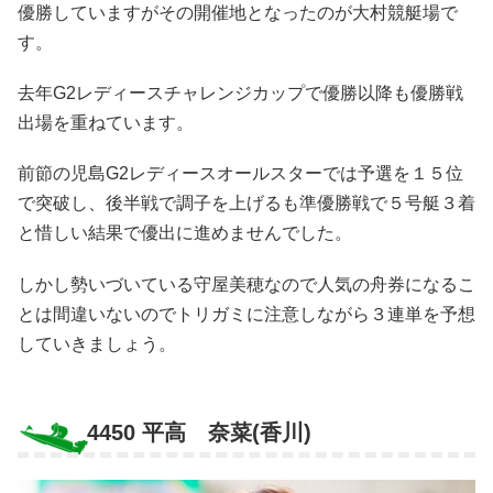
優勝していますがその開催地となったのが大村競艇場で
す。
去年G2レディースチャレンジカップで優勝以降も優勝戦
出場を重ねています。
前節の児島G2レディースオールスターでは予選を１５位
で突破し、後半戦で調子を上げるも準優勝戦で５号艇３着
と惜しい結果で優出に進めませんでした。
しかし勢いづいている守屋美穂なので人気の舟券になるこ
とは間違いないのでトリガミに注意しながら３連単を予想
していきましょう。
4450 平高 奈菜(香川)