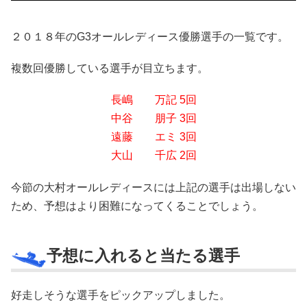
２０１８年のG3オールレディース優勝選手の一覧です。
複数回優勝している選手が目立ちます。
長嶋 万記 5回
中谷 朋子 3回
遠藤 エミ 3回
大山 千広 2回
今節の大村オールレディースには上記の選手は出場しない
ため、予想はより困難になってくることでしょう。
予想に入れると当たる選手
好走しそうな選手をピックアップしました。