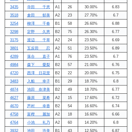
3435
寺田 千恵
A1
26
30.00%
6.83
3518
倉田 郁美
A2
23
27.70%
6.7
3254
柳澤 千春
B1
58
26.60%
6.88
3298
定野 久恵
B2
75
26.30%
6.77
3175
渡辺 千草
A2
24
23.50%
6.69
3801
五反田 忍
A2
51
23.50%
6.89
4289
落合 直子
A1
76
23.50%
6.7
4984
森下 愛梨
B2
57
21.00%
6.76
4720
西澤 日花里
B2
22
20.00%
6.75
3483
入船 幸子
B1
29
18.70%
6.8
4874
池田 奈津美
B2
49
18.70%
6.77
4627
藤原 菜希
A2
15
17.60%
6.72
4670
芦村 幸香
B2
54
16.60%
6.74
4758
富樫 麗加
A2
18
16.60%
6.66
4764
小池 礼乃
A2
60
14.20%
6.8
3932
池田 浩美
B1
43
12.50%
6.87