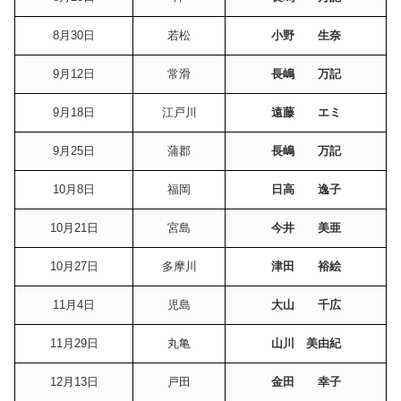
8月30日
若松
小野 生奈
9月12日
常滑
長嶋 万記
9月18日
江戸川
遠藤 エミ
9月25日
蒲郡
長嶋 万記
10月8日
福岡
日高 逸子
10月21日
宮島
今井 美亜
10月27日
多摩川
津田 裕絵
11月4日
児島
大山 千広
11月29日
丸亀
山川 美由紀
12月13日
戸田
金田 幸子