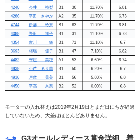
4240
今井 裕梨
B1
30
11.70%
6.81
4286
平田 さやか
A2
35
11.70%
6.73
4744
伊藤 玲奈
B1
63
11.70%
6.81
4088
野田 祥子
B1
31
11.10%
6.73
4354
古川 舞
B1
71
11.10%
6.7
3693
栢場 優子
B1
47
7.10%
6.82
4482
守屋 美穂
A1
53
6.60%
6.74
4938
小芦 るり華
B1
50
6.20%
6.7
4936
戸敷 晃美
B1
56
5.80%
6.8
4450
平高 奈菜
B2
52
0.00%
6.8
モーターの入れ替えは2019年2月19日とまだ日にちが経過
していないため、大差はほとんどありません。
G3オールレディース賞金詳細 着