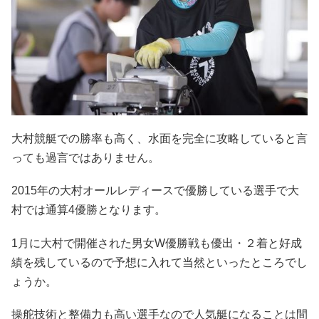
大村競艇での勝率も高く、水面を完全に攻略していると言
っても過言ではありません。
2015年の大村オールレディースで優勝している選手で大
村では通算4優勝となります。
1月に大村で開催された男女W優勝戦も優出・２着と好成
績を残しているので予想に入れて当然といったところでし
ょうか。
操舵技術と整備力も高い選手なので人気艇になることは間