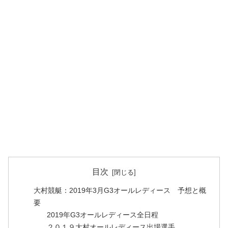
目次
大村競艇：2019年3月G3オールレディース 予想と概
要
2019年G3オールレディース全日程
２０１９大村オールレディース出場選手