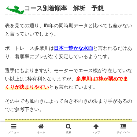
コース別着順率 解析 予想
表を見ての通り、昨年の同時期データと比べても差がない
と言っていいでしょう。
ボートレース多摩川は
日本一静かな水面
と言われるだけあ
り、着順率にブレがなく安定しているようです。
選手にもよりますが、モーターでエース機が存在していな
い以上は1枠有利となりますが、
多摩川は1枠が弱めでま
くりが決まりやすい
とも言われています。
その中でも風向きによって向き不向きの決まり手があるの
でご参考下さい。
インが強いのは東風(真追い)
メニュー
ホーム
検索
トップ
サイドバー
差しが強いのは北東風(右斜め追い)