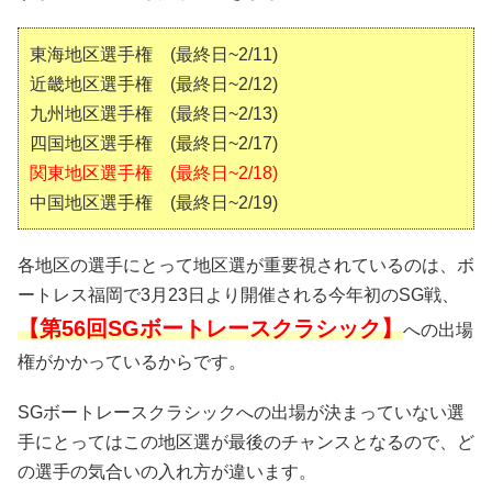
東海地区選手権 (最終日~2/11)
近畿地区選手権 (最終日~2/12)
九州地区選手権 (最終日~2/13)
四国地区選手権 (最終日~2/17)
関東地区選手権 (最終日~2/18)
中国地区選手権 (最終日~2/19)
各地区の選手にとって地区選が重要視されているのは、ボ
ートレス福岡で3月23日より開催される今年初のSG戦、
【第56回SGボートレースクラシック】
への出場
権がかかっているからです。
SGボートレースクラシックへの出場が決まっていない選
手にとってはこの地区選が最後のチャンスとなるので、ど
の選手の気合いの入れ方が違います。