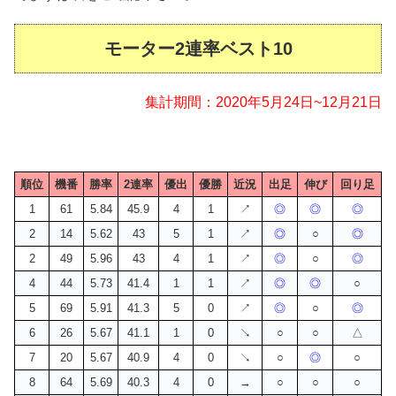
モーター2連率ベスト10
集計期間：2020年5月24日~12月21日
順位
機番
勝率
2連率
優出
優勝
近況
出足
伸び
回り足
1
61
5.84
45.9
4
1
↗
◎
◎
◎
2
14
5.62
43
5
1
↗
◎
○
◎
2
49
5.96
43
4
1
↗
◎
○
◎
4
44
5.73
41.4
1
1
↗
◎
◎
○
5
69
5.91
41.3
5
0
↗
◎
○
◎
6
26
5.67
41.1
1
0
↘
○
○
△
7
20
5.67
40.9
4
0
↘
○
◎
○
8
64
5.69
40.3
4
0
→
○
○
○