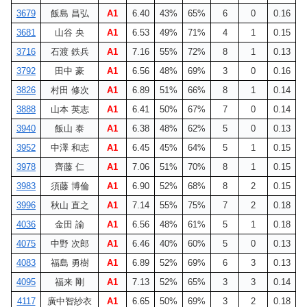
3679
飯島 昌弘
A1
6.40
43%
65%
6
0
0.16
3681
山谷 央
A1
6.53
49%
71%
4
1
0.15
3716
石渡 鉄兵
A1
7.16
55%
72%
8
1
0.13
3792
田中 豪
A1
6.56
48%
69%
3
0
0.16
3826
村田 修次
A1
6.89
51%
66%
8
1
0.14
3888
山本 英志
A1
6.41
50%
67%
7
0
0.14
3940
飯山 泰
A1
6.38
48%
62%
5
0
0.13
3952
中澤 和志
A1
6.45
45%
64%
5
1
0.15
3978
齊藤 仁
A1
7.06
51%
70%
8
1
0.15
3983
須藤 博倫
A1
6.90
52%
68%
8
2
0.15
3996
秋山 直之
A1
7.14
55%
75%
7
2
0.18
4036
金田 諭
A1
6.56
48%
61%
5
1
0.18
4075
中野 次郎
A1
6.46
40%
60%
5
0
0.13
4083
福島 勇樹
A1
6.89
52%
69%
6
3
0.13
4095
福来 剛
A1
7.13
52%
65%
3
3
0.14
4117
廣中智紗衣
A1
6.65
50%
69%
3
2
0.18