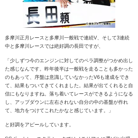
多摩川正月レースと多摩川一般戦で連続V、そして3連続
中と多摩川レースでは絶好調の長田ですが、
「少しずつ今のエンジンに対してのペラ調整がつかめ出し
た感じなんです。昨年後半は一般戦を走ることも多かった
のもあって、序盤は意識していなかったV6も達成をでき
て、結果もついてきてくれました。結果が出てくれると自
信にもなりますね。落ち着いてレースができるようになる
し、アップダウンに左右されない自分の中の基盤が作れ
て、地力をつけてこれたかなと感じています。」
と好調をアピールしています。