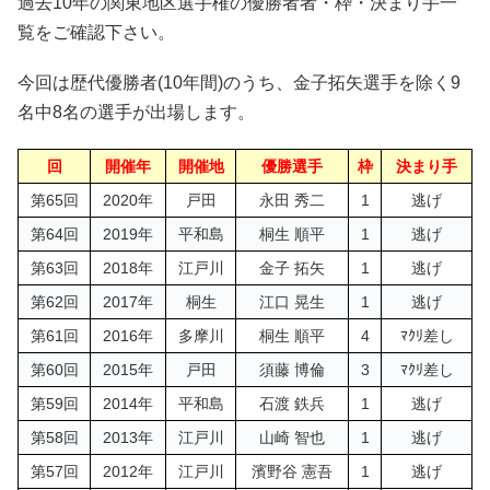
過去10年の関東地区選手権の優勝者者・枠・決まり手一
覧をご確認下さい。
今回は歴代優勝者(10年間)のうち、金子拓矢選手を除く9
名中8名の選手が出場します。
回
開催年
開催地
優勝選手
枠
決まり手
第65回
2020年
戸田
永田 秀二
1
逃げ
第64回
2019年
平和島
桐生 順平
1
逃げ
第63回
2018年
江戸川
金子 拓矢
1
逃げ
第62回
2017年
桐生
江口 晃生
1
逃げ
第61回
2016年
多摩川
桐生 順平
4
ﾏｸﾘ差し
第60回
2015年
戸田
須藤 博倫
3
ﾏｸﾘ差し
第59回
2014年
平和島
石渡 鉄兵
1
逃げ
第58回
2013年
江戸川
山崎 智也
1
逃げ
第57回
2012年
江戸川
濱野谷 憲吾
1
逃げ