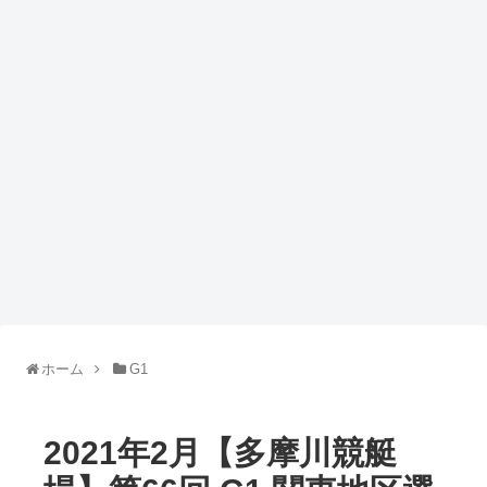
ホーム
G1
2021年2月【多摩川競艇