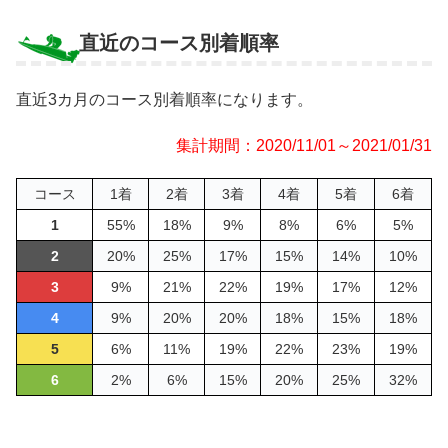
直近のコース別着順率
直近3カ月のコース別着順率になります。
集計期間：2020/11/01～2021/01/31
コース
1着
2着
3着
4着
5着
6着
1
55%
18%
9%
8%
6%
5%
2
20%
25%
17%
15%
14%
10%
3
9%
21%
22%
19%
17%
12%
4
9%
20%
20%
18%
15%
18%
5
6%
11%
19%
22%
23%
19%
6
2%
6%
15%
20%
25%
32%