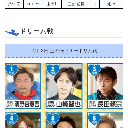
第56回
2011年
多摩川
三角 哲男
2
逃げ
ドリーム戦
2月13日(土)ウェイキードリム戦