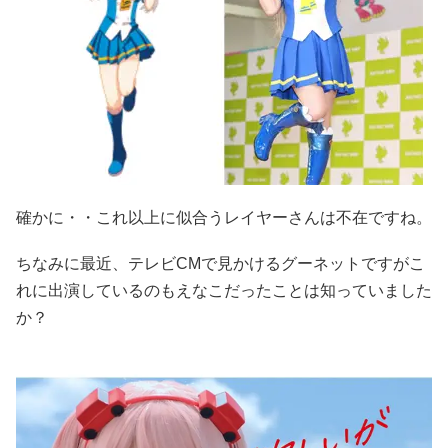
確かに・・これ以上に似合うレイヤーさんは不在ですね。
ちなみに最近、テレビCMで見かけるグーネットですがこ
れに出演しているのもえなこだったことは知っていました
か？