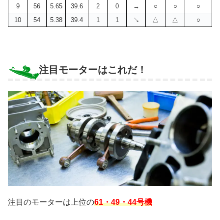
9
56
5.65
39.6
2
0
→
○
○
○
10
54
5.38
39.4
1
1
↘
△
△
○
注目モーターはこれだ！
注目のモーターは上位の
61・49・44号機