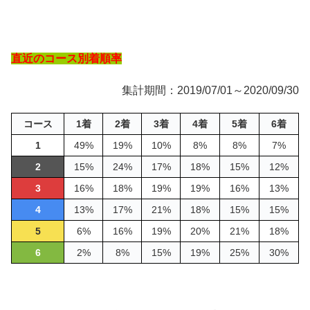
直近のコース別着順率
集計期間：2019/07/01～2020/09/30
コース
1着
2着
3着
4着
5着
6着
1
49%
19%
10%
8%
8%
7%
2
15%
24%
17%
18%
15%
12%
3
16%
18%
19%
19%
16%
13%
4
13%
17%
21%
18%
15%
15%
5
6%
16%
19%
20%
21%
18%
6
2%
8%
15%
19%
25%
30%