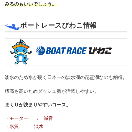
みるのもいいでしょう。
ボートレースびわこ情報
淡水のため水が硬く日本一の淡水湖の琵琶湖なのも納得。
標高も高いためダッシュ勢が活躍しやすい。
まくりが決まりやすいコース。
・モーター → 減音
・水質 → 淡水