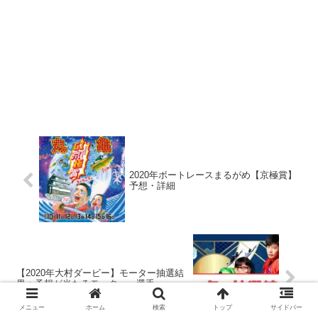
2020年ボートレースまるがめ【京極賞】
予想・詳細
【2020年大村ダービー】モーター抽選結
果：予想が当たるモーター・選手
メニュー
ホーム
検索
トップ
サイドバー