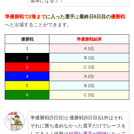
濃厚になるゾ！
準優勝戦で2着まで
に入った選手
は
最終日6日目の
優勝戦
へと出場することができます。
優勝戦
準優勝戦結果
1
A 1位
2
B 1位
3
C 1位
4
A 2位
5
B 2位
6
C 2位
準優勝戦(5日目)と優勝戦(6日目)以外はそれ
ぞれに勝ち進めなかった選手だけでレースを
してるよ！終盤は
好調な選手が明確になって