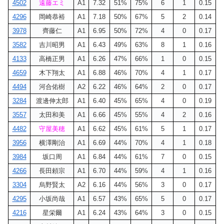
4502
遠藤エミ
A1
7.32
51%
75%
6
1
0.15
4296
岡崎恭裕
A1
7.18
50%
67%
5
2
0.14
3978
齊藤仁
A1
6.95
50%
72%
4
0
0.17
3582
吉川昭男
A1
6.43
49%
63%
8
1
0.16
4133
高橋正男
A1
6.26
47%
66%
1
0
0.15
4659
木下翔太
A1
6.88
46%
70%
4
1
0.17
4494
河合佑樹
A2
6.22
46%
64%
2
0
0.17
3284
渡邊伸太郎
A1
6.40
45%
65%
4
0
0.19
3557
太田和美
A1
6.66
45%
55%
4
2
0.16
4482
守屋美穂
A1
6.62
45%
61%
5
1
0.17
3956
横澤剛治
A1
6.69
44%
70%
4
1
0.18
3984
坂口周
A1
6.84
44%
61%
7
0
0.15
4266
長田頼宗
A1
6.70
44%
59%
4
1
0.16
3304
烏野賢太
A2
6.16
44%
56%
3
0
0.17
4295
小坂尚哉
A1
6.57
43%
65%
5
0
0.17
4216
星栄爾
A1
6.24
43%
64%
3
0
0.15