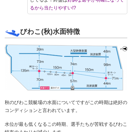
るから当たりやすい!?
びわこ(秋)水面特徴
秋のびわこ競艇場の水面についてですがこの時期は絶好の
コンディションと言われています。
水位が最も低くなるこの時期、選手たちが苦戦するびわこ