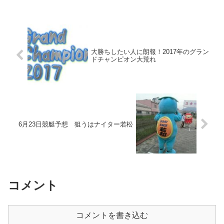
大勝ちしたい人に朗報！2017年のグラン
ドチャンピオン大荒れ
6月23日競艇予想 狙うはナイター若松
コメント
コメントを書き込む