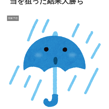
当を狙った結果大勝ち
競艇予想