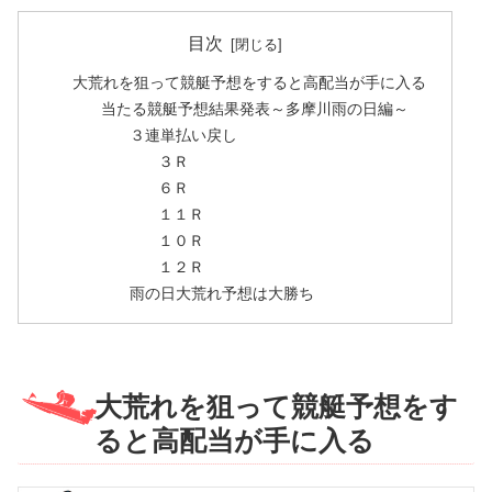
目次
大荒れを狙って競艇予想をすると高配当が手に入る
当たる競艇予想結果発表～多摩川雨の日編～
３連単払い戻し
３Ｒ
６Ｒ
１１Ｒ
１０Ｒ
１２Ｒ
雨の日大荒れ予想は大勝ち
大荒れを狙って競艇予想をす
ると高配当が手に入る