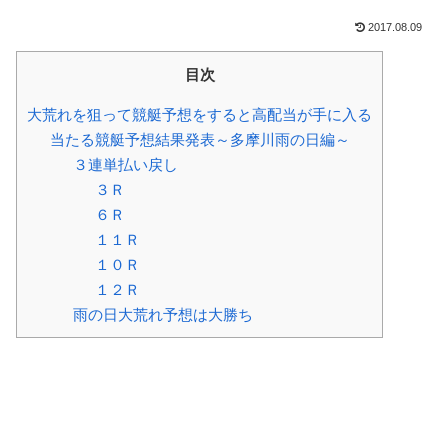
2017.08.09
目次
大荒れを狙って競艇予想をすると高配当が手に入る
当たる競艇予想結果発表～多摩川雨の日編～
３連単払い戻し
３Ｒ
６Ｒ
１１Ｒ
１０Ｒ
１２Ｒ
雨の日大荒れ予想は大勝ち