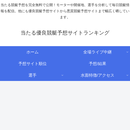
当たる競艇予想を完全無料で公開！モーターや開催地、選手を分析して毎日競艇情
報を配信。他にも優良競艇予想サイトから悪質競艇予想サイトまで幅広く晒してい
ます。
当たる優良競艇予想サイトランキング
ホーム
全場ライブ中継
予想サイト順位
予想/結果
選手
水面特徴/アクセス