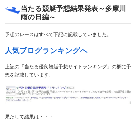
当たる競艇予想結果発表～多摩川
雨の日編～
予想のレースはすべて下記に記載していました。
人気ブログランキングへ
上記の「当たる優良競艇予想サイトランキング」の欄に予
想を記載しています。
果たして結果は・・・