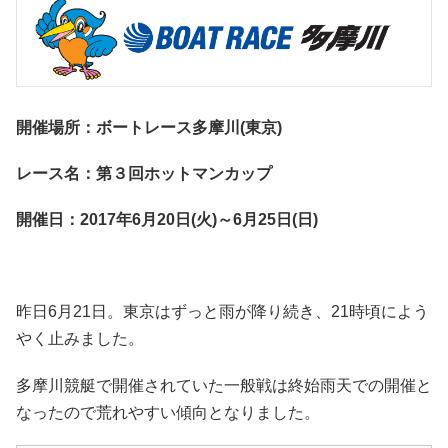
開催場所：ボートレース多摩川(東京)
レース名：第３回ホットマンカップ
開催日：2017年6月20日(火)～6月25日(日)
昨日6月21日。東京はずっと雨が降り続き、21時頃によう
やく止みました。
多摩川競艇で開催されていた一般戦は終始雨天での開催と
なったので荒れやすい傾向となりました。