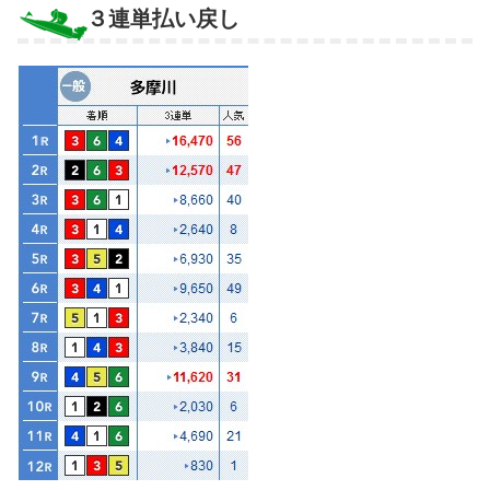
３連単払い戻し