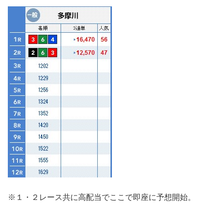
※１・２レース共に高配当でここで即座に予想開始。