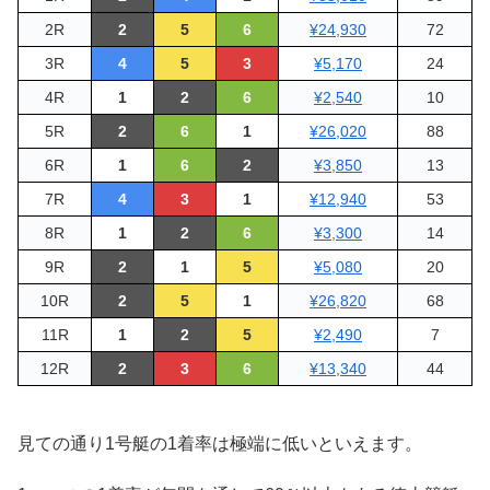
2R
2
5
6
¥24,930
72
3R
4
5
3
¥5,170
24
4R
1
2
6
¥2,540
10
5R
2
6
1
¥26,020
88
6R
1
6
2
¥3,850
13
7R
4
3
1
¥12,940
53
8R
1
2
6
¥3,300
14
9R
2
1
5
¥5,080
20
10R
2
5
1
¥26,820
68
11R
1
2
5
¥2,490
7
12R
2
3
6
¥13,340
44
見ての通り1号艇の1着率は極端に低いといえます。