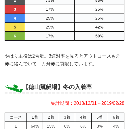
2
75%
83%
3
17%
25%
4
25%
25%
5
25%
42%
6
17%
50%
やはり主役は2号艇。3連対率を見るとアウトコースも舟
券に絡んでいて、万舟券に貢献しています。
【徳山競艇場】冬の入着率
集計期間：2018/12/01～2019/02/28
コース
1着
2着
3着
4着
5着
6着
1
64%
15%
8%
6%
3%
4%