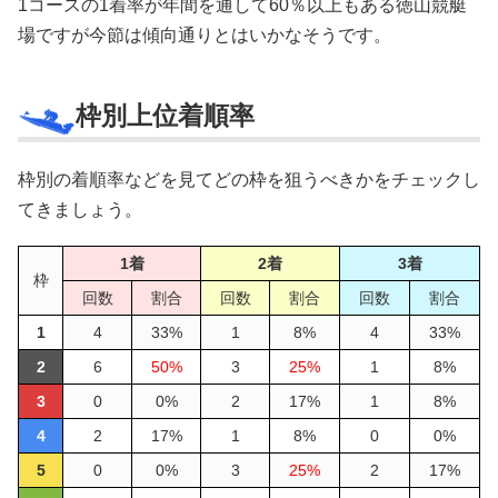
1コースの1着率が年間を通して60％以上もある徳山競艇
場ですが今節は傾向通りとはいかなそうです。
枠別上位着順率
枠別の着順率などを見てどの枠を狙うべきかをチェックし
てきましょう。
1着
2着
3着
枠
回数
割合
回数
割合
回数
割合
1
4
33%
1
8%
4
33%
2
6
50%
3
25%
1
8%
3
0
0%
2
17%
1
8%
4
2
17%
1
8%
0
0%
5
0
0%
3
25%
2
17%