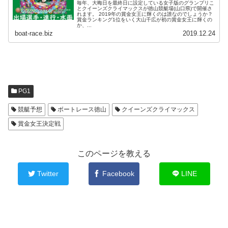
毎年、大晦日を最終日に設定している女子版のグランプリこ
とクイーンズクライマックスが徳山競艇場(山口県)で開催さ
れます。 2019年の賞金女王に輝くのは誰なのでしょうか？
賞金ランキング1位をいく大山千広が初の賞金女王に輝くの
か、...
boat-race.biz
2019.12.24
PG1
競艇予想
ボートレース徳山
クイーンズクライマックス
賞金女王決定戦
このページを教える
Twitter
Facebook
LINE