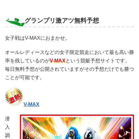
グランプリ激アツ無料予想
女子戦はV-MAXにおまかせ。
オールレディースなどの女子限定競走において最も高い勝
率を残しているのが
V-MAX
という競艇予想サイトです。
毎日無料予想が公開されていますがその予想だけでも勝つ
ことが可能です。
V-MAX
潜
入
調