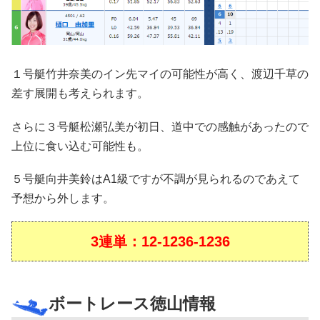
１号艇竹井奈美のイン先マイの可能性が高く、渡辺千草の
差す展開も考えられます。
さらに３号艇松瀬弘美が初日、道中での感触があったので
上位に食い込む可能性も。
５号艇向井美鈴はA1級ですが不調が見られるのであえて
予想から外します。
3連単：12-1236-1236
ボートレース徳山情報