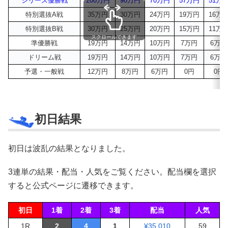
シリーズ優勝戦
200万円
90万円
70万円
57万円
51万
特別選抜A戦
35万円
30万円
24万円
19万円
16万
特別選抜B戦
30万円
25万円
20万円
15万円
11万
スクロールできます
準優勝戦
19万円
14万円
10万円
7万円
6万円
ドリーム戦
19万円
14万円
10万円
7万円
6万円
予選・一般戦
12万円
8万円
6万円
0円
0円
初日結果
初日は波乱の結果となりました。
3連単の結果・配当・人気をご覧ください。配当欄を選択
すると公式ページに遷移できます。
初日
1着
2着
3着
配当
人気
1R
2
4
1
¥35,010
59