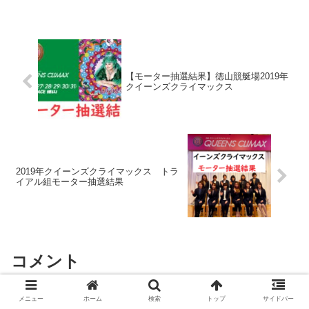
【モーター抽選結果】徳山競艇場2019年
クイーンズクライマックス
2019年クイーンズクライマックス トラ
イアル組モーター抽選結果
コメント
メニュー
ホーム
検索
トップ
サイドバー
コメントを書き込む