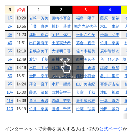
R
締切
1
2
3
4
1R
10:29
岩崎 芳美
藤崎小百合
福島 陽子
藤原 菜希
若
2R
10:56
千葉 真弥
川野 芽唯
堀之内紀代子
水口 由紀
犬
3R
11:23
津田 裕絵
宇野 弥生
平田さやか
松瀬 弘美
関
4R
11:51
出口舞有子
土屋実沙希
落合 直子
竹井 奈美
村
5R
12:19
若狭奈美子
大瀧明日香
佐々木裕美
廣中智紗衣
茶
6R
12:49
渡辺 千草
細川 裕子
西村美智子
角 ひとみ
堀之
7R
13:19
水口 由紀
樋口由加里
魚谷 香織
塩崎 桐加
中
8R
13:51
金田 幸子
向井 美鈴
藤崎小百合
谷川 里江
平
スクロールできます
9R
14:24
落合 直子
水野 望美
山川美由紀
喜多須杏奈
佐
10R
15:00
藤原 菜希
西村美智子
犬童 千秋
津田 裕絵
土
11R
15:39
魚谷 香織
岩崎 芳美
廣中智紗衣
千葉 真弥
角
12R
16:19
竹井 奈美
渡辺 千草
松瀬 弘美
池田 紫乃
向
インターネットで舟券を購入する人は下記の
公式ページ
か