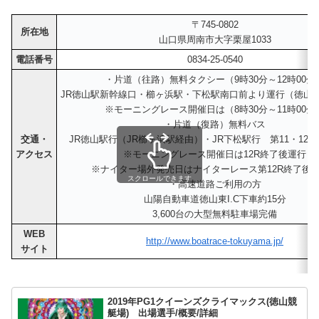
〒745-0802
所在地
山口県周南市大字栗屋1033
電話番号
0834-25-0540
・片道（往路）無料タクシー（9時30分～12時00分
JR徳山駅新幹線口・櫛ヶ浜駅・下松駅南口前より運行（徳山駅
※モーニングレース開催日は（8時30分～11時00分
・片道（復路）無料バス
交通・
JR徳山駅行（JR櫛ヶ浜駅経由）・JR下松駅行 第11・12
アクセス
※モーニングレース開催日は12R終了後運行
※ナイター場外発売日はナイターレース第12R終了後
スクロールできます
・高速道路ご利用の方
山陽自動車道徳山東I.C下車約15分
3,600台の大型無料駐車場完備
WEB
http://www.boatrace-tokuyama.jp/
サイト
2019年PG1クイーンズクライマックス(徳山競
艇場) 出場選手/概要/詳細