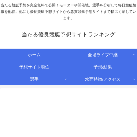
当たる競艇予想を完全無料で公開！モーターや開催地、選手を分析して毎日競艇情
報を配信。他にも優良競艇予想サイトから悪質競艇予想サイトまで幅広く晒してい
ます。
当たる優良競艇予想サイトランキング
ホーム
全場ライブ中継
予想サイト順位
予想/結果
選手
水面特徴/アクセス