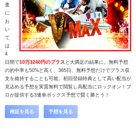
査
に
お
い
て
は
4
日間で
10万3240円のプラ
ス
と大満足の結果に。無料予想
の的中率も50%と高く、365日、無料予想だけでプラス収
支を維持することも可能。初回登録特典として高い配当が
見込める予想を実質無料で閲覧し高配当にロックオン！プ
ロが提供する3連単ボックス予想で賢く勝とう！
検証を見る
予想を見る