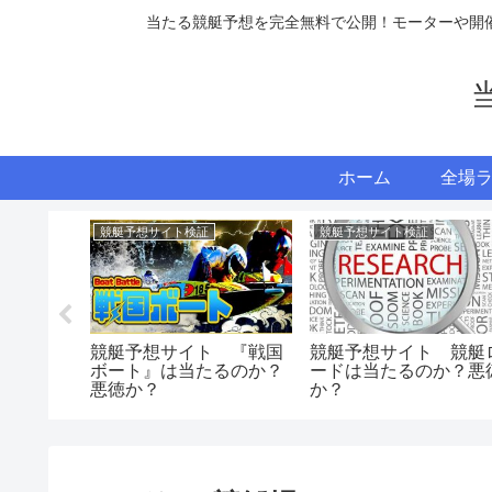
当たる競艇予想を完全無料で公開！モーターや開
ホーム
全場
想サイト検証
競艇予想サイト検証
競艇予想サイト
競艇予想サ
ーターボー
良？
【悪質詐欺調査】競艇予
予想サイト 宝船は
想サイトSPEEDを徹底
？優良？
検証！