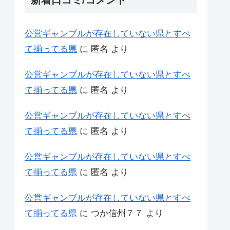
公営ギャンブルが存在していない県とすべ
て揃ってる県
に
匿名
より
公営ギャンブルが存在していない県とすべ
て揃ってる県
に
匿名
より
公営ギャンブルが存在していない県とすべ
て揃ってる県
に
匿名
より
公営ギャンブルが存在していない県とすべ
て揃ってる県
に
匿名
より
公営ギャンブルが存在していない県とすべ
て揃ってる県
に
つか信州７７
より